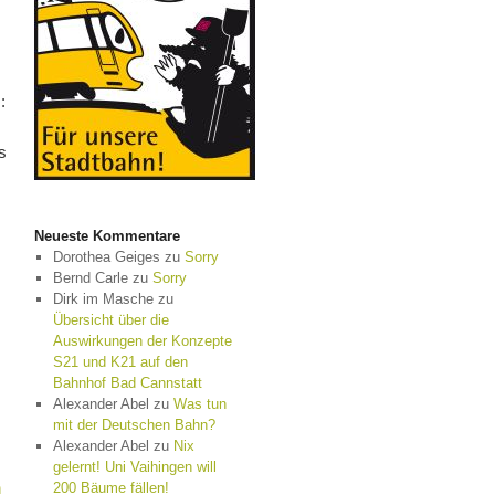
:
s
Neueste Kommentare
Dorothea Geiges
zu
Sorry
Bernd Carle
zu
Sorry
Dirk im Masche
zu
Übersicht über die
Auswirkungen der Konzepte
S21 und K21 auf den
Bahnhof Bad Cannstatt
Alexander Abel
zu
Was tun
mit der Deutschen Bahn?
Alexander Abel
zu
Nix
gelernt! Uni Vaihingen will
n
200 Bäume fällen!