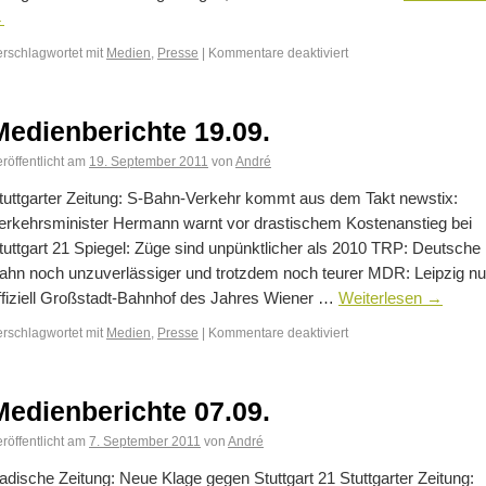
→
erschlagwortet mit
Medien
,
Presse
|
Kommentare deaktiviert
Medienberichte 19.09.
röffentlicht am
19. September 2011
von
André
tuttgarter Zeitung: S-Bahn-Verkehr kommt aus dem Takt newstix:
erkehrsminister Hermann warnt vor drastischem Kostenanstieg bei
tuttgart 21 Spiegel: Züge sind unpünktlicher als 2010 TRP: Deutsche
ahn noch unzuverlässiger und trotzdem noch teurer MDR: Leipzig n
ffiziell Großstadt-Bahnhof des Jahres Wiener …
Weiterlesen
→
erschlagwortet mit
Medien
,
Presse
|
Kommentare deaktiviert
Medienberichte 07.09.
röffentlicht am
7. September 2011
von
André
adische Zeitung: Neue Klage gegen Stuttgart 21 Stuttgarter Zeitung: