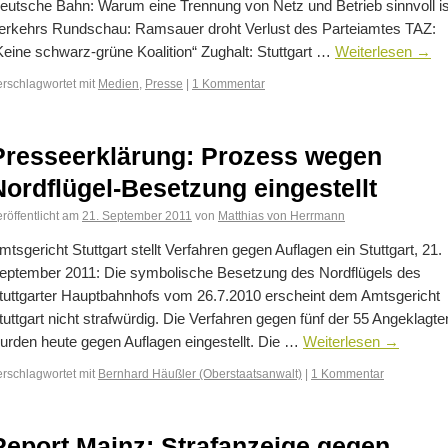
eutsche Bahn: Warum eine Trennung von Netz und Betrieb sinnvoll is
erkehrs Rundschau: Ramsauer droht Verlust des Parteiamtes TAZ:
Keine schwarz-grüne Koalition“ Zughalt: Stuttgart …
Weiterlesen
→
erschlagwortet mit
Medien
,
Presse
|
1 Kommentar
Presseerklärung: Prozess wegen
Nordflügel-Besetzung eingestellt
röffentlicht am
21. September 2011
von
Matthias von Herrmann
mtsgericht Stuttgart stellt Verfahren gegen Auflagen ein Stuttgart, 21.
eptember 2011: Die symbolische Besetzung des Nordflügels des
tuttgarter Hauptbahnhofs vom 26.7.2010 erscheint dem Amtsgericht
tuttgart nicht strafwürdig. Die Verfahren gegen fünf der 55 Angeklagte
urden heute gegen Auflagen eingestellt. Die …
Weiterlesen
→
erschlagwortet mit
Bernhard Häußler (Oberstaatsanwalt)
|
1 Kommentar
Report Mainz: Strafanzeige gegen