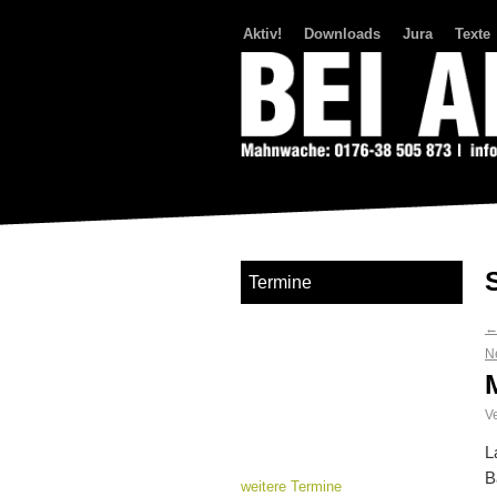
Aktiv!
Downloads
Jura
Texte
Bei Abriss Aufstand
Termine
N
Ve
L
B
weitere Termine