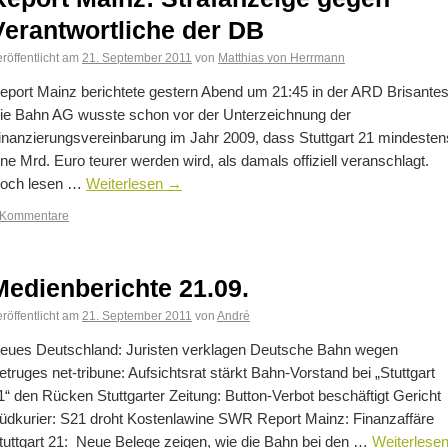
Verantwortliche der DB
röffentlicht am
21. September 2011
von
Matthias von Herrmann
eport Mainz berichtete gestern Abend um 21:45 in der ARD Brisantes
ie Bahn AG wusste schon vor der Unterzeichnung der
inanzierungsvereinbarung im Jahr 2009, dass Stuttgart 21 mindesten
ine Mrd. Euro teurer werden wird, als damals offiziell veranschlagt.
och lesen …
Weiterlesen
→
 Kommentare
Medienberichte 21.09.
röffentlicht am
21. September 2011
von
André
eues Deutschland: Juristen verklagen Deutsche Bahn wegen
etruges net-tribune: Aufsichtsrat stärkt Bahn-Vorstand bei „Stuttgart
1“ den Rücken Stuttgarter Zeitung: Button-Verbot beschäftigt Gericht
üdkurier: S21 droht Kostenlawine SWR Report Mainz: Finanzaffäre
tuttgart 21: Neue Belege zeigen, wie die Bahn bei den …
Weiterlese