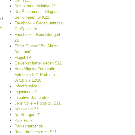
Cams21
Demokratie-Initiative 21
Der Ältestenrat – Blog der
SeniorInnen für K21
nd
Facebook – Gegen unnütze
n
Großprojekte
Facebook – Kein Stuttgart
21
Flickr Gruppe "Bei Abriss
Aufstand"
Flügel TV
Gewerkschafter gegen S21
Herb Allgaier Fotografie –
Fotodoku S21-Proteste
07/10 bis 12/10
Infooffensive
Ingenieure22
Initiative Barrierefrei
Jens Volle – Fotos zu S21
Netzwerke 21
No Stuttgart 21
Park Funk
Parkschützer.de
Race the breeze zu S21