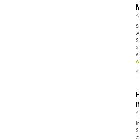
Ve
S
w
S
S
A
W
V
Ve
I
S
2