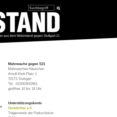
zer aus dem Widerstand gegen Stuttgart 21
Mahnwache gegen S21
Mahnwachen-Häuschen
Arnulf-Klett-Platz 1
70173 Stuttgart
Tel.: 015563932961
geöffnet 10 bis 18 Uhr
Unterstützungskonto
er
Umkehrbar e.V.
Trägerverein der Parkschützer