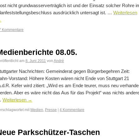
ost nicht grundwasserverträglich ist und der Einsatz solcher Rohre i
lanfeststellungsbeschluss ausdrücklich untersagt ist. …
Weiterlesen
→
7 Kommentare
Medienberichte 08.05.
röffentlicht am
8. Juni 2011
von
André
tuttgarter Nachrichten: Gemeinderat gegen Bürgerbegehren Zeit:
ahn-Vorstand: Höhere Kosten wären nicht Ende von Stuttgart 21
a.d.R. Kefer wird zitiert: „Wird es am Ende teurer, muss neu verhandel
erden. Aber es wäre nicht das Aus für das Projekt“ was nichts ander
…
Weiterlesen
→
erschlagwortet mit
Medien
,
Presse
|
4 Kommentare
Neue Parkschützer-Taschen