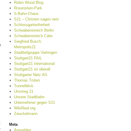
Robin Wood Blog
Rosenstein-Park
S-Bahn-Chaos
S21 – Christen sagen nein
Schlossgartenfreiheit
Schwabenstreich Berlin
Schwabenstreich Calw
Siegfried Busch:
n
Metropolis21
Stadtteilgruppe Vaihingen
Stuttgart21 FAIL
Stuttgart21 International
Stuttgart21 ist überall
Stuttgarter Netz AG
Thomas Trüten
Tunnelblick
Umstieg 21
Unsere Stadtbahn
Unternehmer gegen S21
WikiReal.org
Zwuckelmann
t
Meta
r
Anmelden