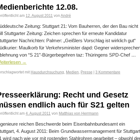
Medienberichte 12.08.
röffentlicht am
12. August 2011
von
André
üddeutsche Zeitung: Stuttgart 21: Vom Bauherren, der den Bau nicht
ill Stuttgarter Zeitung: Zeichen sprechen für erneute Kandidatur
tuttgarter Nachrichten: Palmer: „Geißlers Vorschlag ist wirklich gut“
üdkurier: Maulkorb für Verkehrsminister dapd: Gegner widerspreche
blehnung von “S 21”-Bürgerbegehren taz: Thüringens SPD-Chef …
eiterlesen
→
erschlagwortet mit
Hausdurchsuchung
,
Medien
,
Presse
|
3 Kommentare
Presseerklärung: Recht und Gesetz
müssen endlich auch für S21 gelten
röffentlicht am
4. August 2011
von
Matthias von Herrmann
ngenieure reichen Beschwerde beim Eisenbahnbundesamt ein
tuttgart, 4. August 2011: Beim Grundwassermanagement für Stuttgar
1 wird nach wie vor mit rostenden Stahlrohren gearbeitet – obwohl de