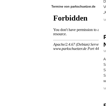
D
Termine von parkschuetzer.de
V
„
V
Ve
A
S
S
S
w
V