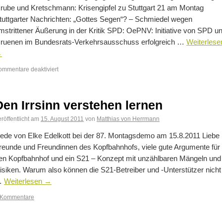
rube und Kretschmann: Krisengipfel zu Stuttgart 21 am Montag
tuttgarter Nachrichten: „Gottes Segen“? – Schmiedel wegen
mstrittener Äußerung in der Kritik SPD: OePNV: Initiative von SPD u
ruenen im Bundesrats-Verkehrsausschuss erfolgreich …
Weiterlese
→
ommentare deaktiviert
Den Irrsinn verstehen lernen
röffentlicht am
15. August 2011
von
Matthias von Herrmann
ede von Elke Edelkott bei der 87. Montagsdemo am 15.8.2011 Liebe
reunde und Freundinnen des Kopfbahnhofs, viele gute Argumente für
en Kopfbahnhof und ein S21 – Konzept mit unzählbaren Mängeln und
isiken. Warum also können die S21-Betreiber und -Unterstützer nicht
…
Weiterlesen
→
 Kommentare