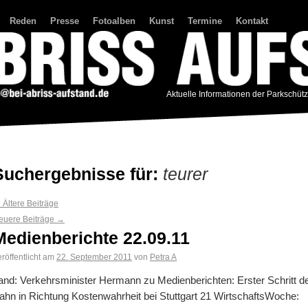
Reden
Presse
Fotoalben
Kunst
Termine
Kontakt
Aktuelle Informationen der Parkschüt
Suchergebnisse für:
teurer
←
Ältere Beiträge
euere Beiträge
→
Medienberichte 22.09.11
röffentlicht am
22. September 2011
von
Petra A
and: Verkehrsminister Hermann zu Medienberichten: Erster Schritt d
ahn in Richtung Kostenwahrheit bei Stuttgart 21 WirtschaftsWoche: