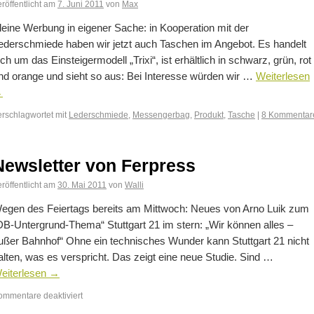
röffentlicht am
7. Juni 2011
von
Max
leine Werbung in eigener Sache: in Kooperation mit der
ederschmiede haben wir jetzt auch Taschen im Angebot. Es handelt
ich um das Einsteigermodell „Trixi“, ist erhältlich in schwarz, grün, rot
nd orange und sieht so aus: Bei Interesse würden wir …
Weiterlesen
→
erschlagwortet mit
Lederschmiede
,
Messengerbag
,
Produkt
,
Tasche
|
8 Kommentar
Newsletter von Ferpress
röffentlicht am
30. Mai 2011
von
Walli
egen des Feiertags bereits am Mittwoch: Neues von Arno Luik zum
DB-Untergrund-Thema“ Stuttgart 21 im stern: „Wir können alles –
ußer Bahnhof“ Ohne ein technisches Wunder kann Stuttgart 21 nicht
alten, was es verspricht. Das zeigt eine neue Studie. Sind …
eiterlesen
→
ommentare deaktiviert