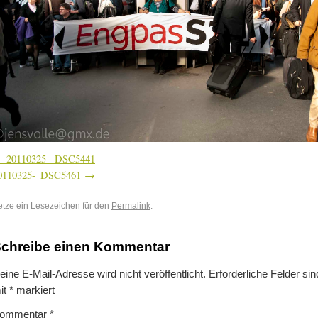
20110325-_DSC5441
0110325-_DSC5461
etze ein Lesezeichen für den
Permalink
.
chreibe einen Kommentar
eine E-Mail-Adresse wird nicht veröffentlicht.
Erforderliche Felder sin
it
*
markiert
ommentar
*