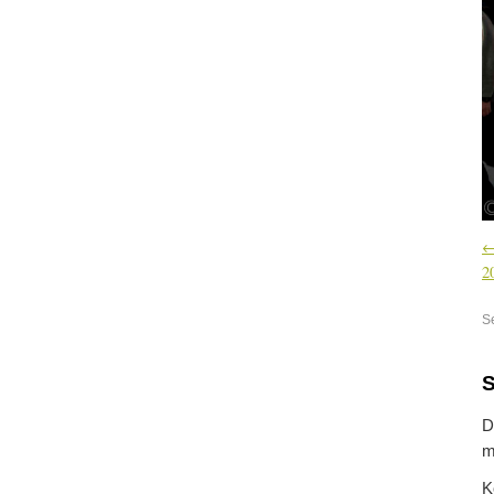
2
S
S
D
m
K