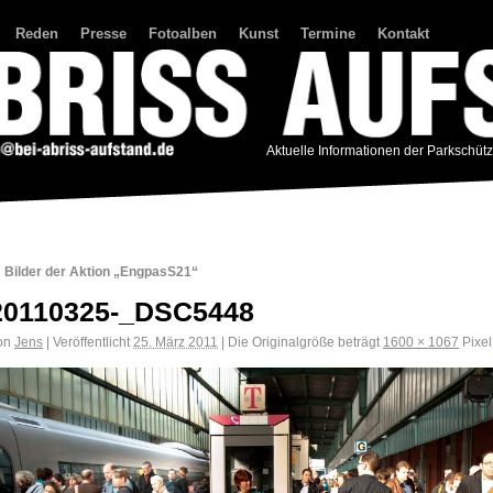
Reden
Presse
Fotoalben
Kunst
Termine
Kontakt
Aktuelle Informationen der Parkschüt
←
Bilder der Aktion „EngpasS21“
20110325-_DSC5448
on
Jens
|
Veröffentlicht
25. März 2011
|
Die Originalgröße beträgt
1600 × 1067
Pixel