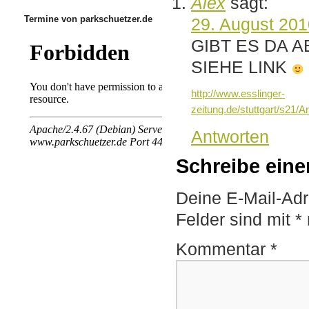
Alex
sagt:
Termine von parkschuetzer.de
29. August 20
GIBT ES DA 
SIEHE LINK
http://www.esslinger-
zeitung.de/stuttgart/s21/A
Antworten
Schreibe ein
Deine E-Mail-Adre
Felder sind mit
*
Kommentar
*