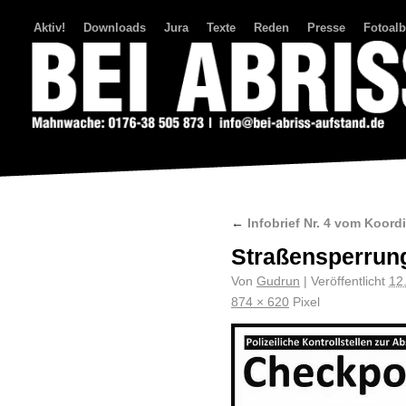
Aktiv!
Downloads
Jura
Texte
Reden
Presse
Fotoal
Bei Abriss Aufstand
←
Infobrief Nr. 4 vom Koord
Straßensperrun
Von
Gudrun
|
Veröffentlicht
12
874 × 620
Pixel