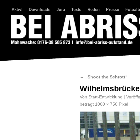
Aktiv!
Downloads
Jura
Texte
Reden
Presse
Fotoal
Bei Abriss Aufstand
←
„Shoot the Schrott“
Wilhelmsbrücke
Von
Statt-Entwicklung
|
Veröffe
beträgt
1000 × 750
Pixel