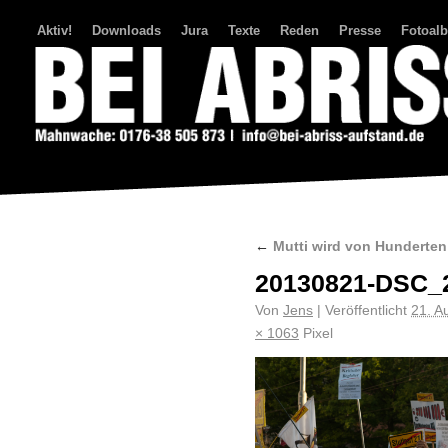
Aktiv!
Downloads
Jura
Texte
Reden
Presse
Fotoal
Bei Abriss Aufstand
←
Mutti wird von Hunderten
20130821-DSC_
Von
Jens
|
Veröffentlicht
21. A
× 1063
Pixel