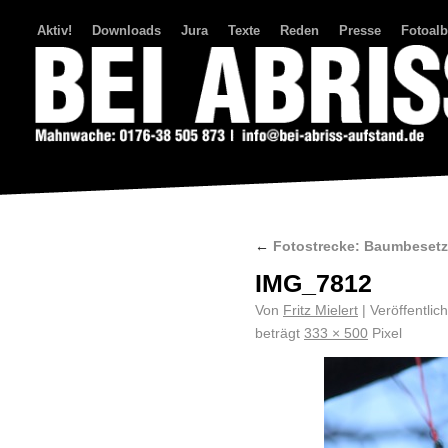
Aktiv!
Downloads
Jura
Texte
Reden
Presse
Fotoal
Bei Abriss Aufstand
←
Fotostrecke: Baumbeset
IMG_7812
Von
Fritz Mielert
|
Veröffentlich
beträgt
333 × 500
Pixel