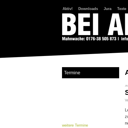
Aktiv!
Downloads
Jura
Texte
Bei Abriss Aufstand
Termine
Ve
L
z
n
weitere Termine