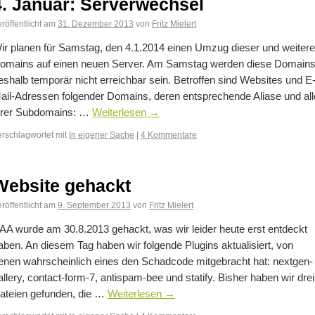
4. Januar: Serverwechsel
röffentlicht am
31. Dezember 2013
von
Fritz Mielert
ir planen für Samstag, den 4.1.2014 einen Umzug dieser und weitere
omains auf einen neuen Server. Am Samstag werden diese Domain
eshalb temporär nicht erreichbar sein. Betroffen sind Websites und E
ail-Adressen folgender Domains, deren entsprechende Aliase und all
hrer Subdomains: …
Weiterlesen
→
erschlagwortet mit
In eigener Sache
|
4 Kommentare
Website gehackt
röffentlicht am
9. September 2013
von
Fritz Mielert
AA wurde am 30.8.2013 gehackt, was wir leider heute erst entdeckt
aben. An diesem Tag haben wir folgende Plugins aktualisiert, von
enen wahrscheinlich eines den Schadcode mitgebracht hat: nextgen-
allery, contact-form-7, antispam-bee und statify. Bisher haben wir drei
ateien gefunden, die …
Weiterlesen
→