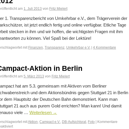
2012
röffentlicht am
1. Juli 2013
von
Fritz Mielert
er 1. Transparenzbericht von Umkehrbar e.V., dem Trägerverein der
arkschützer, ist jetzt endlich fertig und online verfügbar. Etliche Tage
rbeit stecken in ihm und wir hoffen, die wichtigsten Fragen mit ihm
eantworten zu können. Viel Spaß bei der Lektüre!
erschlagwortet mit
Finanzen
,
Transparenz
,
Umkehrbar e.V.
|
4 Kommentare
Campact-Aktion in Berlin
röffentlicht am
5. März 2013
von
Fritz Mielert
ampact hat am 5.3. gemeinsam mit Aktiven vom Berliner
chwabenstreich und dem Aktionsbündnis gegen Stuttgart 21 in Berlin
or dem Hauptsitz der Deutschen Bahn demonstriert. Kann man
tuttgart 21 auch aus purem Gold errichten? Man kann! Und damit
enauso viele …
Weiterlesen
→
erschlagwortet mit
Aktion
,
Campact e.V.
,
DB-Aufsichtsrat
,
Foto
|
Kommentare
aktiviert