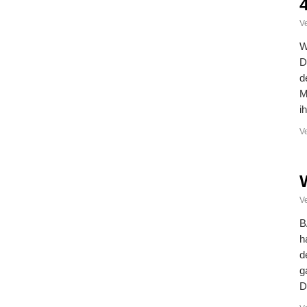
Ve
W
D
d
M
i
V
Ve
B
h
d
g
D