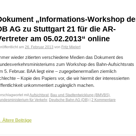
Dokument „Informations-Workshop de
DB AG zu Stuttgart 21 für die AR-
Vertreter am 05.02.2013“ online
röffentlicht am
26. Februar 2013
von
Fritz Mielert
mmer wieder zitierten verschiedene Medien das Dokument des
undesverkehrsministeriums zum Workshop des Bahn-Aufsichtsrats
m 5. Februar. BAA liegt eine – zugegebenermaßen ziemlich
chlechte – Kopie des Papiers vor, die wir hiermit der interessierten
ffentlichkeit unkommentiert zugänglich machen.
erschlagwortet mit
Aufsichtsrat
,
Bau und Stadtentwicklung (BMVBS)
,
undesministerium für Verkehr
,
Deutsche Bahn AG (DB)
|
2 Kommentare
←
Ältere Beiträge