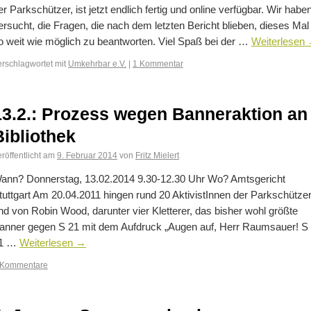
er Parkschützer, ist jetzt endlich fertig und online verfügbar. Wir habe
ersucht, die Fragen, die nach dem letzten Bericht blieben, dieses Mal
o weit wie möglich zu beantworten. Viel Spaß bei der …
Weiterlesen
erschlagwortet mit
Umkehrbar e.V.
|
1 Kommentar
13.2.: Prozess wegen Banneraktion an
Bibliothek
röffentlicht am
9. Februar 2014
von
Fritz Mielert
ann? Donnerstag, 13.02.2014 9.30-12.30 Uhr Wo? Amtsgericht
tuttgart Am 20.04.2011 hingen rund 20 AktivistInnen der Parkschütze
nd von Robin Wood, darunter vier Kletterer, das bisher wohl größte
anner gegen S 21 mit dem Aufdruck „Augen auf, Herr Raumsauer! S
1 …
Weiterlesen
→
 Kommentare