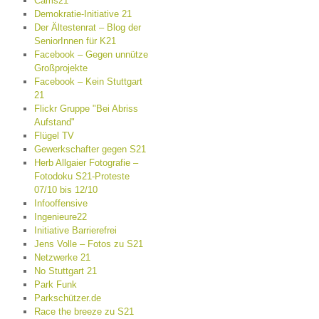
Cams21
Demokratie-Initiative 21
Der Ältestenrat – Blog der
SeniorInnen für K21
Facebook – Gegen unnütze
Großprojekte
Facebook – Kein Stuttgart
21
Flickr Gruppe "Bei Abriss
Aufstand"
Flügel TV
Gewerkschafter gegen S21
Herb Allgaier Fotografie –
Fotodoku S21-Proteste
07/10 bis 12/10
Infooffensive
Ingenieure22
Initiative Barrierefrei
Jens Volle – Fotos zu S21
Netzwerke 21
No Stuttgart 21
Park Funk
Parkschützer.de
Race the breeze zu S21