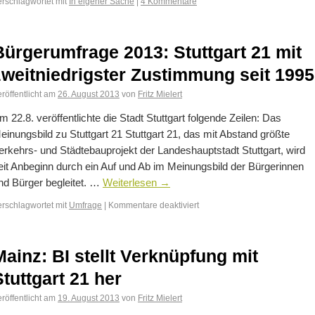
erschlagwortet mit
In eigener Sache
|
4 Kommentare
Bürgerumfrage 2013: Stuttgart 21 mit
zweitniedrigster Zustimmung seit 1995
röffentlicht am
26. August 2013
von
Fritz Mielert
m 22.8. veröffentlichte die Stadt Stuttgart folgende Zeilen: Das
einungsbild zu Stuttgart 21 Stuttgart 21, das mit Abstand größte
erkehrs- und Städtebauprojekt der Landeshauptstadt Stuttgart, wird
eit Anbeginn durch ein Auf und Ab im Meinungsbild der Bürgerinnen
nd Bürger begleitet. …
Weiterlesen
→
erschlagwortet mit
Umfrage
|
Kommentare deaktiviert
Mainz: BI stellt Verknüpfung mit
Stuttgart 21 her
röffentlicht am
19. August 2013
von
Fritz Mielert