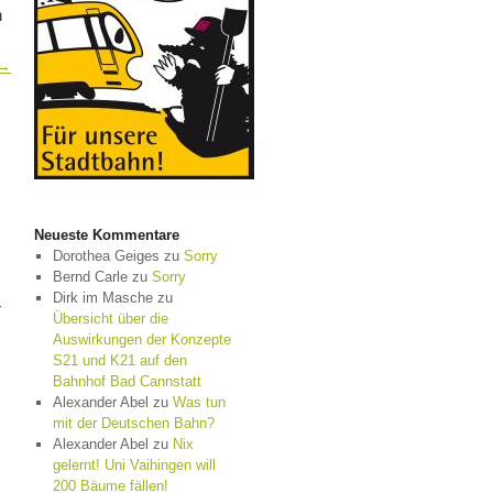
n
→
Neueste Kommentare
Dorothea Geiges
zu
Sorry
Bernd Carle
zu
Sorry
Dirk im Masche
zu
r
Übersicht über die
Auswirkungen der Konzepte
S21 und K21 auf den
Bahnhof Bad Cannstatt
Alexander Abel
zu
Was tun
mit der Deutschen Bahn?
Alexander Abel
zu
Nix
gelernt! Uni Vaihingen will
200 Bäume fällen!