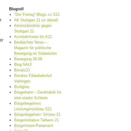
Blogroll
"Der Freitag"-Blogs zu S21
r
AK Stuttgart 21 ist überall
Aktionsbündnis gegen
s
Stuttgart 21
-
ArchitektInnen für K21
er
Beobachter News –
Magazin für politische
Bewegung im Südwesten
Bewegung 30.09.
Blog NAU!
Bonatz21
Bündnis Filderbahnhof
Vaihingen
Buntgrau
Bürgerbahn – Denkfabrik für
eine starke Schiene
Bürgerbegehren:
Leistungsrückbau S21
Bürgerbegehren: Strorno 21
Bürgerinitiative Talheim 21
BürgerInnen-Parlament