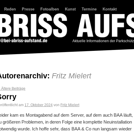
Reden
Presse
Fotoalben
Kunst
Termine
Kontakt
Aktuelle Informationen der Parkschüt
Autorenarchiv:
Fritz Mielert
←
Ältere Beiträge
Sorry
röffentlicht am
17. Oktober 2024
von
Fritz Mielert
eider kam es Montagabend auf dem Server, auf dem auch BAA läuft,
u größeren Problemen, in deren Folge eine komplette Neuinstallation
otwendig wurde. Ich hoffe sehr, dass BAA & Co nun langsam wieder