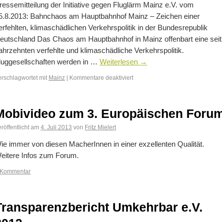
ressemitteilung der Initiative gegen Fluglärm Mainz e.V. vom
5.8.2013: Bahnchaos am Hauptbahnhof Mainz – Zeichen einer
erfehlten, klimaschädlichen Verkehrspolitik in der Bundesrepublik
eutschland Das Chaos am Hauptbahnhof in Mainz offenbart eine seit
ahrzehnten verfehlte und klimaschädliche Verkehrspolitik.
luggesellschaften werden in …
Weiterlesen
→
erschlagwortet mit
Mainz
|
Kommentare deaktiviert
Mobivideo zum 3. Europäischen Foru
röffentlicht am
4. Juli 2013
von
Fritz Mielert
ie immer von diesen MacherInnen in einer exzellenten Qualität.
eitere Infos zum Forum.
 Kommentar
Transparenzbericht Umkehrbar e.V.