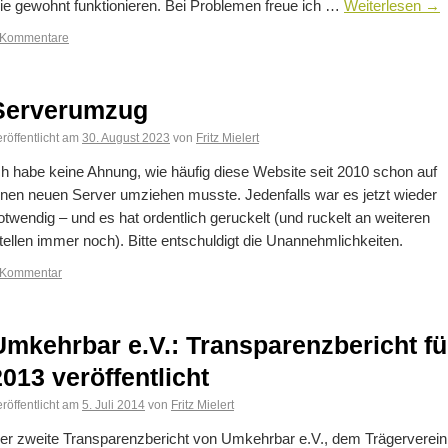
ie gewohnt funktionieren. Bei Problemen freue ich …
Weiterlesen
→
 Kommentare
Serverumzug
röffentlicht am
30. August 2023
von
Fritz Mielert
ch habe keine Ahnung, wie häufig diese Website seit 2010 schon auf
inen neuen Server umziehen musste. Jedenfalls war es jetzt wieder
otwendig – und es hat ordentlich geruckelt (und ruckelt an weiteren
tellen immer noch). Bitte entschuldigt die Unannehmlichkeiten.
 Kommentar
Umkehrbar e.V.: Transparenzbericht fü
2013 veröffentlicht
röffentlicht am
5. Juli 2014
von
Fritz Mielert
er zweite Transparenzbericht von Umkehrbar e.V., dem Trägerverein