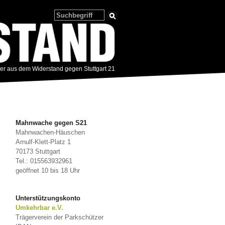
zer aus dem Widerstand gegen Stuttgart 21
Mahnwache gegen S21
Mahnwachen-Häuschen
Arnulf-Klett-Platz 1
70173 Stuttgart
Tel.: 015563932961
geöffnet 10 bis 18 Uhr
Unterstützungskonto
Umkehrbar e.V.
Trägerverein der Parkschützer