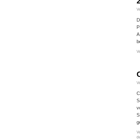
Ve
D
P
A
b
V
Ve
C
S
v
S
g
V
de