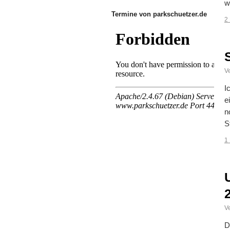
w
Termine von parkschuetzer.de
2
Ve
I
e
n
S
1
Ve
D