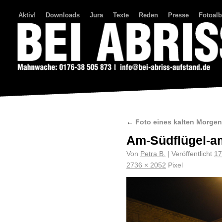
Aktiv!
Downloads
Jura
Texte
Reden
Presse
Fotoal
Bei Abriss Aufstand
←
Foto eines kalten Morgen
Am-Südflügel-a
Von
Petra B.
|
Veröffentlicht
17
2736 × 2052
Pixel