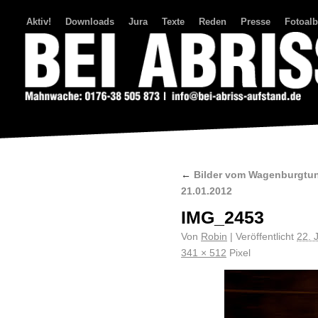
Aktiv!
Downloads
Jura
Texte
Reden
Presse
Fotoal
Bei Abriss Aufstand
←
Bilder vom Wagenburgtunn
21.01.2012
IMG_2453
Von
Robin
|
Veröffentlicht
22. 
341 × 512
Pixel