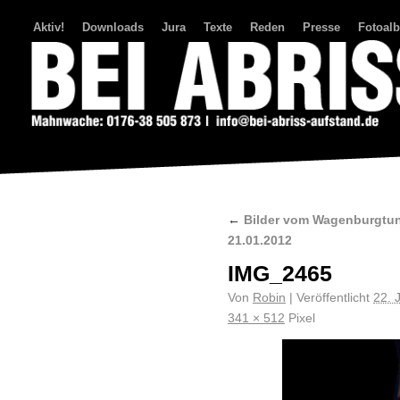
Aktiv!
Downloads
Jura
Texte
Reden
Presse
Fotoal
Bei Abriss Aufstand
←
Bilder vom Wagenburgtunn
21.01.2012
IMG_2465
Von
Robin
|
Veröffentlicht
22. 
341 × 512
Pixel