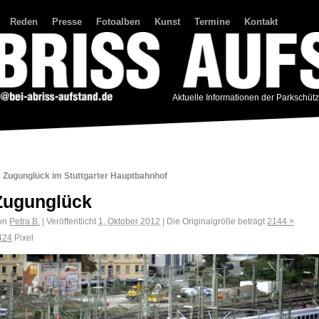
Reden
Presse
Fotoalben
Kunst
Termine
Kontakt
Aktuelle Informationen der Parkschüt
←
Zugunglück im Stuttgarter Hauptbahnhof
Zugunglück
on
Petra B.
|
Veröffentlicht
1. Oktober 2012
|
Die Originalgröße beträgt
2144 ×
424
Pixel