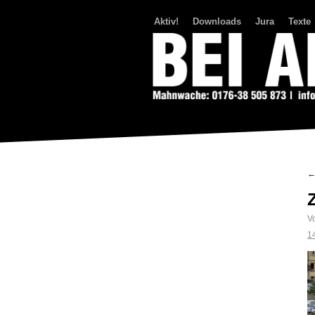
Aktiv!
Downloads
Jura
Texte
Bei Abriss Aufstand
V
1