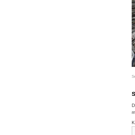
S
S
D
m
K