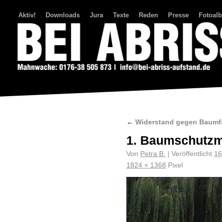
Aktiv!
Downloads
Jura
Texte
Reden
Presse
Fotoal
Bei Abriss Aufstand
←
Widerstand gegen Baumfä
1. Baumschutz
Von
Petra B.
|
Veröffentlicht
16
1824 × 1368
Pixel