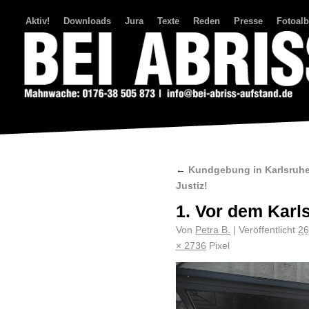
Aktiv!
Downloads
Jura
Texte
Reden
Presse
Fotoal
Bei Abriss Aufstand
←
Kundgebung in Karlsruhe 
Justiz!
1. Vor dem Karl
Von
Petra B.
|
Veröffentlicht
26
× 2736
Pixel