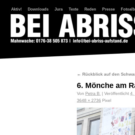
Aktiv!
Downloads
Jura
Texte
Reden
Presse
Fotoal
Bei Abriss Aufstand
←
Rückblick auf den Schwar
6. Mönche am R
Von
Petra B.
|
Veröffentlicht
4.
3648 × 2736
Pixel