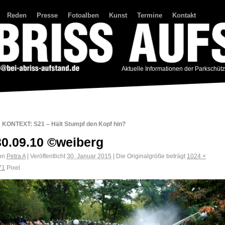
Reden
Presse
Fotoalben
Kunst
Termine
Kontakt
Aktuelle Informationen der Parkschüt
←
KONTEXT: S21 – Hält Stumpf den Kopf hin?
30.09.10 ©weiberg
on
Petra A
|
Veröffentlicht
30. Januar 2015
|
Die Originalgröße beträgt
1024 ×
71
Pixel