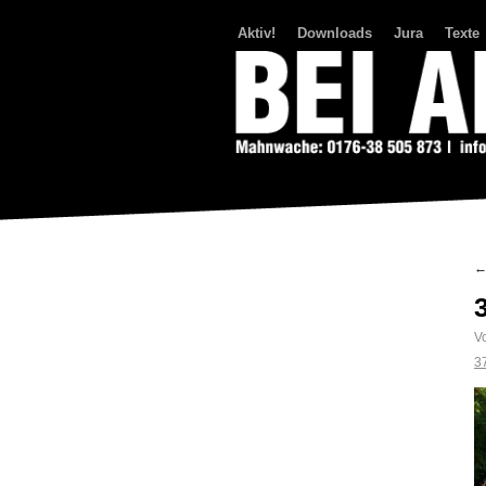
Aktiv!
Downloads
Jura
Texte
Bei Abriss Aufstand
V
3