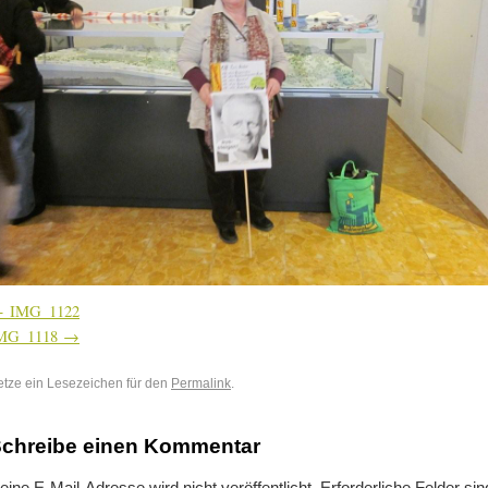
IMG_1122
MG_1118
etze ein Lesezeichen für den
Permalink
.
chreibe einen Kommentar
eine E-Mail-Adresse wird nicht veröffentlicht.
Erforderliche Felder sin