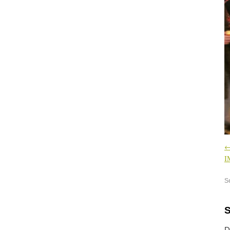
I
S
S
D