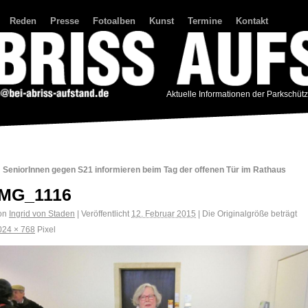
Reden
Presse
Fotoalben
Kunst
Termine
Kontakt
Aktuelle Informationen der Parkschüt
←
SeniorInnen gegen S21 informieren beim Tag der offenen Tür im Rathaus
IMG_1116
on
Ingrid von Staden
|
Veröffentlicht
12. Februar 2015
|
Die Originalgröße beträgt
024 × 768
Pixel