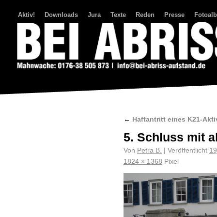
Aktiv!
Downloads
Jura
Texte
Reden
Presse
Fotoal
Bei Abriss Aufstand
←
Haftantritt eines K21-Akti
5. Schluss mit 
Von
Petra B.
|
Veröffentlicht
19
1824 × 1368
Pixel