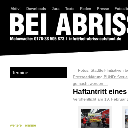
Aktiv!
Downloads
Jura
Texte
Reden
Presse
Fotoal
Bei Abriss Aufstand
←
Fotos: Stadtteil-Initiativen
Termine
Presseerklärung BUND: Steuer
gemacht werden
→
Haftantritt eine
Veröffentlicht am
19. Februar
weitere Termine