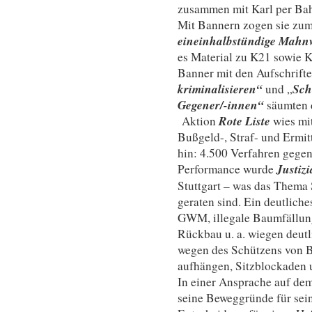
zusammen mit Karl per Bah
Mit Bannern zogen sie zum
eineinhalbstündige Mah
es Material zu K21 sowie 
Banner mit den Aufschrifte
kriminalisieren“
Sch
und „
Gegener/-innen“
säumten 
Rote Liste
Aktion
wies mi
Bußgeld-, Straf- und Ermi
hin: 4.500 Verfahren gegen
Justizi
Performance wurde
Stuttgart – was das Thema
geraten sind. Ein deutliche
GWM, illegale Baumfällung
Rückbau u. a. wiegen deutli
wegen des Schützens von B
aufhängen, Sitzblockaden u
In einer Ansprache auf dem
seine Beweggründe für sei