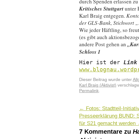
durch Spenden erlassen z
Kritisches Stuttgart
unter
Karl Braig entgegen.
Konto
der GLS-Bank, Stichwort „
Wie jeder Häftling, so freu
(es gibt auch aktionsbezo
„Kar
andere Post gehen an
Schloss 1
Hier ist der
Link
www.blognau.wordp
Dieser Beitrag wurde unter
Al
Karl Braig (Aktivist)
verschlagwo
Permalink
.
←
Fotos: Stadtteil-Initia
Presseerklärung BUND: St
für S21 gemacht werden
7 Kommentare zu
Ha