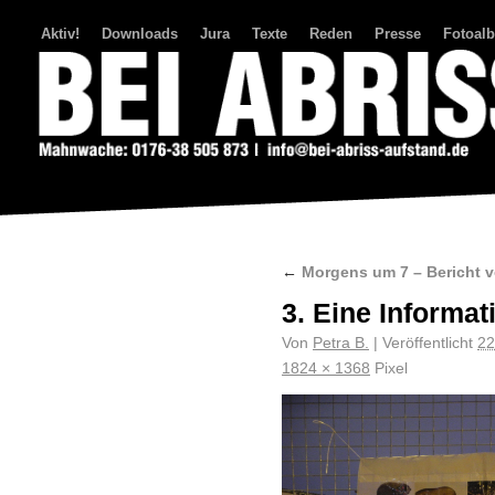
Aktiv!
Downloads
Jura
Texte
Reden
Presse
Fotoal
Bei Abriss Aufstand
←
Morgens um 7 – Bericht 
3. Eine Informat
Von
Petra B.
|
Veröffentlicht
22
1824 × 1368
Pixel