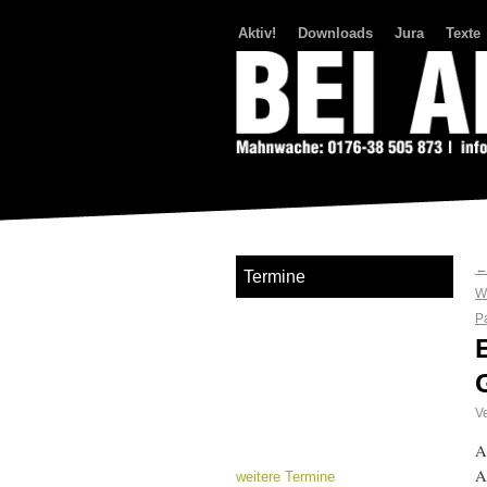
Aktiv!
Downloads
Jura
Texte
Bei Abriss Aufstand
Termine
W
P
Ve
A
A
weitere Termine