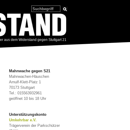
zer aus dem Widerstand gegen Stuttgart 21
Mahnwache gegen S21
Mahnwachen-Häuschen
Arnulf-Klett-Platz 1
70173 Stuttgart
Tel.: 015563932961
geöffnet 10 bis 18 Uhr
Unterstützungskonto
Umkehrbar e.V.
Trägerverein der Parkschützer