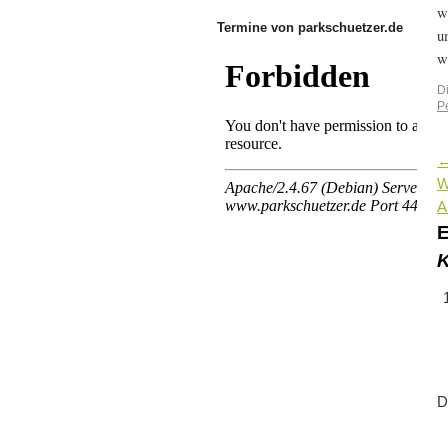
w
Termine von parkschuetzer.de
u
w
D
P
W
A
E
K
D