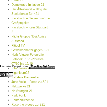
Cams21
Demokratie-Initiative 21
Der Ältestenrat – Blog der
SeniorInnen für K21
Facebook – Gegen unnütze
Großprojekte
Facebook – Kein Stuttgart
21
Flickr Gruppe "Bei Abriss
Aufstand"
Flügel TV
Gewerkschafter gegen S21
Herb Allgaier Fotografie –
Fotodoku S21-Proteste
07/10 bis 12/10
d
ist ein Projekt der
Infooffensive
Ingenieure22
Initiative Barrierefrei
Jens Volle – Fotos zu S21
Netzwerke 21
No Stuttgart 21
Park Funk
Parkschützer.de
Race the breeze zu S21