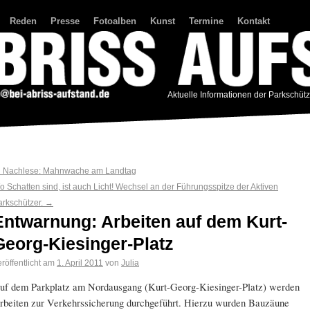
Reden
Presse
Fotoalben
Kunst
Termine
Kontakt
Aktuelle Informationen der Parkschüt
←
Nachlese: Mahnwache am Landtag
o Schatten sind, ist auch Licht! Wechsel an der Führungsspitze der Aktiven
arkschützer.
→
Entwarnung: Arbeiten auf dem Kurt-
Georg-Kiesinger-Platz
röffentlicht am
1. April 2011
von
Julia
uf dem Parkplatz am Nordausgang (Kurt-Georg-Kiesinger-Platz) werden
rbeiten zur Verkehrssicherung durchgeführt. Hierzu wurden Bauzäune