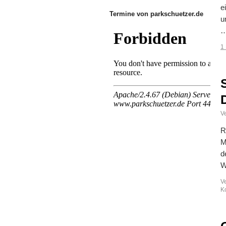
e
Termine von parkschuetzer.de
u
1
Ve
R
M
d
W
V
K