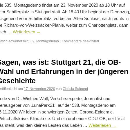
ie 539. Montagsdemo findet am 23. November 2020 ab 18 Uhr auf
em Schillerplatz in Stuttgart statt. Ab 18.40 Uhr beginnt der Demozug,
usgehend vom Schillerplatz, vorbei am Alten Schloss, nach rechts in
ie Richard-von-Weizsäcker-Planie, weiter zum Charlottenplatz, dann
ach …
Weiterlesen
→
erschlagwortet mit
539. Montagsdemo
|
Kommentare deaktiviert
Sagen, was ist: Stuttgart 21, die OB-
Wahl und Erfahrungen in der jüngeren
Geschichte
röffentlicht am
17. November 2020
von
Christa Schnepf
ede von Dr. Winfried Wolf, Verkehrsexperte, Journalist und
erausgeber von ‚LunaPark21′, auf der 538. Montagsdemo am
6.11.2020 Wir leben in schwierigen Zeiten. Corona-Epidemie.
irtschaftskrise. Klimakrise. Und ein drohender CDU-OB, der für all
as steht, was den kleinen Leuten das Leben …
Weiterlesen
→