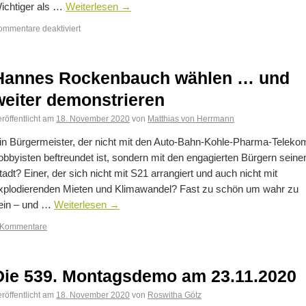
ichtiger als …
Weiterlesen
→
ommentare deaktiviert
Hannes Rockenbauch wählen … und
weiter demonstrieren
röffentlicht am
18. November 2020
von
Matthias von Herrmann
in Bürgermeister, der nicht mit den Auto-Bahn-Kohle-Pharma-Teleko
obbyisten beftreundet ist, sondern mit den engagierten Bürgern seine
tadt? Einer, der sich nicht mit S21 arrangiert und auch nicht mit
xplodierenden Mieten und Klimawandel? Fast zu schön um wahr zu
ein – und …
Weiterlesen
→
 Kommentare
Die 539. Montagsdemo am 23.11.2020
röffentlicht am
18. November 2020
von
Roswitha Götz