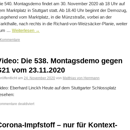
ie 540. Montagsdemo findet am 30. November 2020 ab 18 Uhr auf
em Marktplatz in Stuttgart statt. Ab 18.40 Uhr beginnt der Demozug,
usgehend vom Marktplatz, in die Münzstraße, vorbei an der
arkthalle, nach rechts in die Richard-von-Weizsäcker-Planie, weiter
um …
Weiterlesen
→
 Kommentare
Video: Die 538. Montagsdemo gegen
S21 vom 23.11.2020
röffentlicht am
24. November 2020
von
Matthias von Herrmann
ideo: Eberhard Linckh Heute auf dem Stuttgarter Schlossplatz
esehen:
ommentare deaktiviert
Corona-Impfstoff – nur für Kontext-