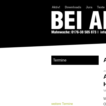
Aktiv!
Downloads
Jura
Texte
Bei Abriss Aufstand
Termine
Ve
W
weitere Termine
O