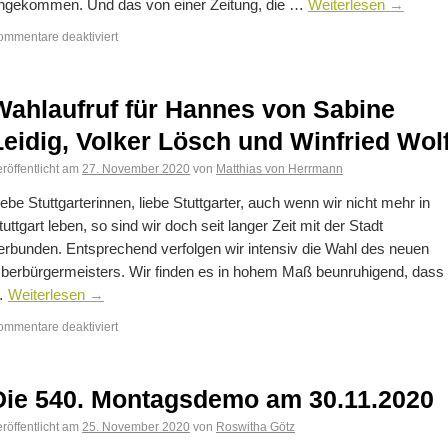
ngekommen. Und das von einer Zeitung, die …
Weiterlesen
→
ommentare deaktiviert
Wahlaufruf für Hannes von Sabine
Leidig, Volker Lösch und Winfried Wol
röffentlicht am
27. November 2020
von
Matthias von Herrmann
iebe Stuttgarterinnen, liebe Stuttgarter, auch wenn wir nicht mehr in
tuttgart leben, so sind wir doch seit langer Zeit mit der Stadt
erbunden. Entsprechend verfolgen wir intensiv die Wahl des neuen
berbürgermeisters. Wir finden es in hohem Maß beunruhigend, dass
…
Weiterlesen
→
ommentare deaktiviert
Die 540. Montagsdemo am 30.11.2020
röffentlicht am
25. November 2020
von
Roswitha Götz