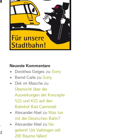
r
Neueste Kommentare
Dorothea Geiges
zu
Sorry
Bernd Carle
zu
Sorry
Dirk im Masche
zu
Übersicht über die
Auswirkungen der Konzepte
S21 und K21 auf den
Bahnhof Bad Cannstatt
Alexander Abel
zu
Was tun
mit der Deutschen Bahn?
Alexander Abel
zu
Nix
n
gelernt! Uni Vaihingen will
st
200 Bäume fällen!