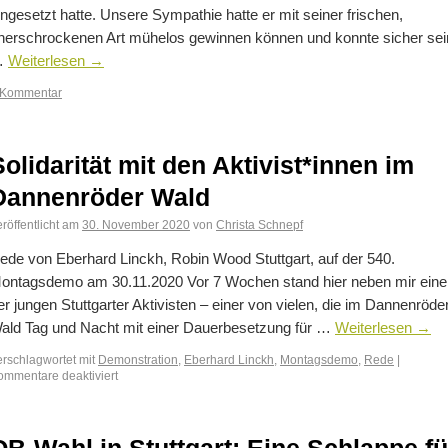
ingesetzt hatte. Unsere Sympathie hatte er mit seiner frischen,
nerschrockenen Art mühelos gewinnen können und konnte sicher sei
…
Weiterlesen
→
 Kommentar
Solidarität mit den Aktivist*innen im
Dannenröder Wald
röffentlicht am
30. November 2020
von
Christa Schnepf
ede von Eberhard Linckh, Robin Wood Stuttgart, auf der 540.
ontagsdemo am 30.11.2020 Vor 7 Wochen stand hier neben mir eine
er jungen Stuttgarter Aktivisten – einer von vielen, die im Dannenröde
ald Tag und Nacht mit einer Dauerbesetzung für …
Weiterlesen
→
erschlagwortet mit
Demonstration
,
Eberhard Linckh
,
Montagsdemo
,
Rede
|
ommentare deaktiviert