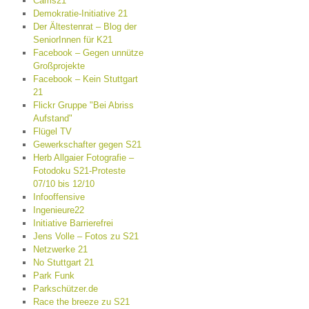
Cams21
Demokratie-Initiative 21
Der Ältestenrat – Blog der
SeniorInnen für K21
Facebook – Gegen unnütze
Großprojekte
Facebook – Kein Stuttgart
21
Flickr Gruppe "Bei Abriss
Aufstand"
Flügel TV
Gewerkschafter gegen S21
Herb Allgaier Fotografie –
Fotodoku S21-Proteste
07/10 bis 12/10
Infooffensive
Ingenieure22
Initiative Barrierefrei
Jens Volle – Fotos zu S21
Netzwerke 21
No Stuttgart 21
Park Funk
Parkschützer.de
Race the breeze zu S21