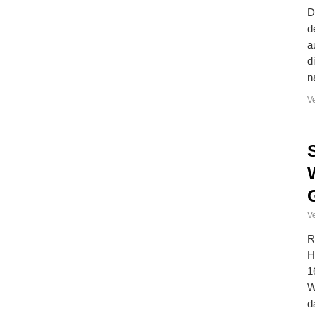
D
d
a
d
n
V
Ve
R
H
1
W
d