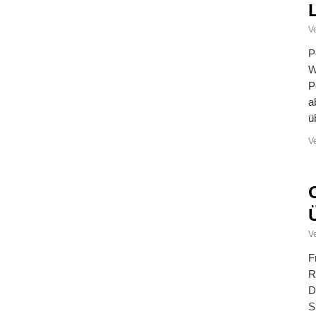
Ve
P
W
P
a
ü
V
Ve
F
R
D
S