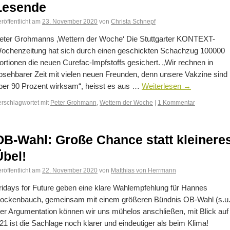
Lesende
röffentlicht am
23. November 2020
von
Christa Schnepf
eter Grohmanns ‚Wettern der Woche‘ Die Stuttgarter KONTEXT-
ochenzeitung hat sich durch einen geschickten Schachzug 100000
ortionen die neuen Curefac-Impfstoffs gesichert. „Wir rechnen in
bsehbarer Zeit mit vielen neuen Freunden, denn unsere Vakzine sind
ber 90 Prozent wirksam“, heisst es aus …
Weiterlesen
→
erschlagwortet mit
Peter Grohmann
,
Wettern der Woche
|
1 Kommentar
OB-Wahl: Große Chance statt kleinere
Übel!
röffentlicht am
22. November 2020
von
Matthias von Herrmann
ridays for Future geben eine klare Wahlempfehlung für Hannes
ockenbauch, gemeinsam mit einem größeren Bündnis OB-Wahl (s.u.
er Argumentation können wir uns mühelos anschließen, mit Blick auf
21 ist die Sachlage noch klarer und eindeutiger als beim Klima!