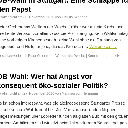
OB-Wahl in Stuttgart: Eine Schlappe fü
den Papst
röffentlicht am
30. November 2020
von
Christa Schnepf
eter Grohmanns Wettern der Woche Früher war auf die Kirche und
hre Leute Verlass, vor allem, was die Politik anging: Kein Wahlsonntag
hne vorherigen Kirchenbesuch, keine Wahl ohne die Drohung von
egefeuer und Hölle für jene, die das Kreuz an …
Weiterlesen
→
erschlagwortet mit
Peter Grohmann
,
Wettern der Woche
|
Kommentare deaktiviert
OB-Wahl: Wer hat Angst vor
konsequent öko-sozialer Politik?
röffentlicht am
27. November 2020
von
Matthias von Herrmann
s ist schon interessant, was die alteingesessene Stuttgarter Presse
erade so zum Wahlkampf beiträgt: Von vorauseilenden Nopper-
iegesmeldungen über Loblieder für den aalglatten Bub mit den große
arriere-Ambitionen sind wir jetzt beim linksextremen Schreckgespen