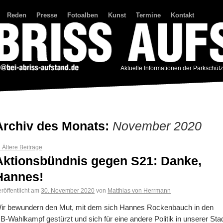
Reden
Presse
Fotoalben
Kunst
Termine
Kontakt
Aktuelle Informationen der Parkschüt
Archiv des Monats:
November 2020
←
Ältere Beiträge
Aktionsbündnis gegen S21: Danke,
Hannes!
röffentlicht am
30. November 2020
von
Matthias von Herrmann
ir bewundern den Mut, mit dem sich Hannes Rockenbauch in den
B-Wahlkampf gestürzt und sich für eine andere Politik in unserer Sta