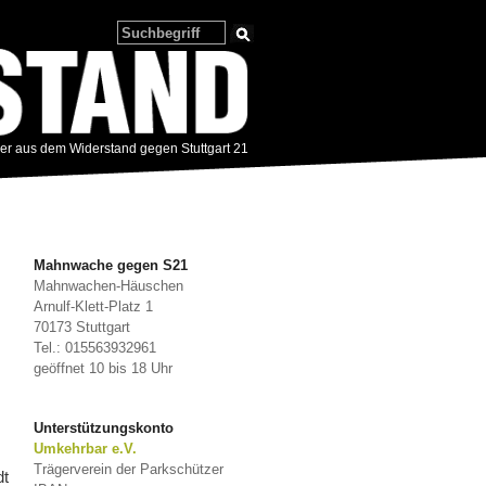
zer aus dem Widerstand gegen Stuttgart 21
Mahnwache gegen S21
Mahnwachen-Häuschen
Arnulf-Klett-Platz 1
70173 Stuttgart
Tel.: 015563932961
geöffnet 10 bis 18 Uhr
Unterstützungskonto
Umkehrbar e.V.
Trägerverein der Parkschützer
dt