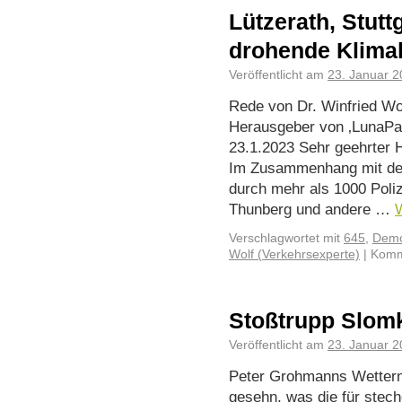
Lützerath, Stutt
drohende Klima
Veröffentlicht am
23. Januar 
Rede von Dr. Winfried Wol
Herausgeber von ‚LunaPa
23.1.2023 Sehr geehrter 
Im Zusammenhang mit de
durch mehr als 1000 Poli
Thunberg und andere …
Verschlagwortet mit
645
,
Demo
Wolf (Verkehrsexperte)
|
Komme
Stoßtrupp Slom
Veröffentlicht am
23. Januar 
Peter Grohmanns Wetter
gesehn, was die für stec