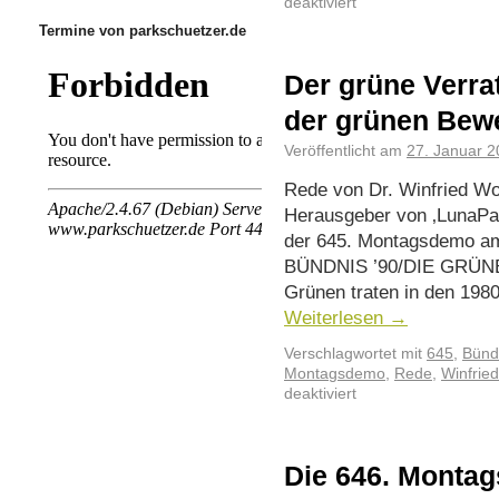
deaktiviert
Termine von parkschuetzer.de
Der grüne Verra
der grünen Be
Veröffentlicht am
27. Januar 
Rede von Dr. Winfried Wol
Herausgeber von ‚LunaPa
der 645. Montagsdemo am
BÜNDNIS ’90/DIE GRÜNEN
Grünen traten in den 1980
Weiterlesen
→
Verschlagwortet mit
645
,
Bünd
Montagsdemo
,
Rede
,
Winfrie
deaktiviert
Die 646. Montag