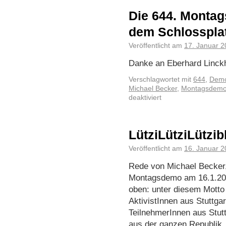
Die 644. Montag
dem Schlosspla
Veröffentlicht am
17. Januar 
Danke an Eberhard Linckh 
Verschlagwortet mit
644
,
Demo
Michael Becker
,
Montagsdem
deaktiviert
LütziLütziLützibl
Veröffentlicht am
16. Januar 
Rede von Michael Becker
Montagsdemo am 16.1.2023
oben: unter diesem Motto
AktivistInnen aus Stuttga
TeilnehmerInnen aus Stut
aus der ganzen Republi