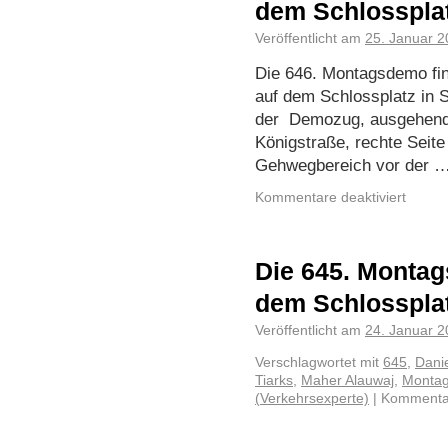
dem Schlosspla
Veröffentlicht am
25. Januar 
Die 646. Montagsdemo fin
auf dem Schlossplatz in St
der Demozug, ausgehend 
Königstraße, rechte Seite
Gehwegbereich vor der 
Kommentare deaktiviert
Die 645. Montag
dem Schlosspla
Veröffentlicht am
24. Januar 
Verschlagwortet mit
645
,
Dani
Tiarks
,
Maher Alauwaj
,
Monta
(Verkehrsexperte)
|
Kommentar