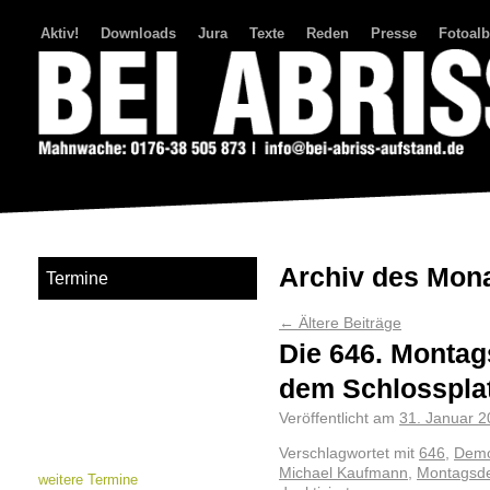
Aktiv!
Downloads
Jura
Texte
Reden
Presse
Fotoal
Bei Abriss Aufstand
Archiv des Mon
Termine
←
Ältere Beiträge
Die 646. Montag
dem Schlosspla
Veröffentlicht am
31. Januar 
Verschlagwortet mit
646
,
Demo
Michael Kaufmann
,
Montagsd
weitere Termine