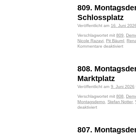
809. Montagsde
Schlossplatz
Veröffentlicht am
16. Juni 202
Verschlagwortet mit
809
,
Demo
Nicole Razavi
,
Pit Bäuml
,
Rena
Kommentare deaktiviert
808. Montagsde
Marktplatz
Veröffentlicht am
9. Juni 2026
Verschlagwortet mit
808
,
Demo
Montagsdemo
,
Stefan Notter
,
deaktiviert
807. Montagsde