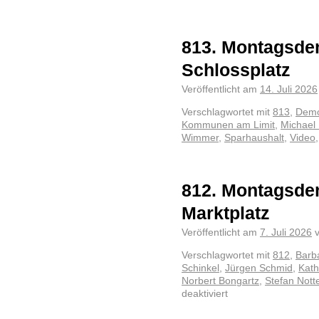
813. Montagsde
Schlossplatz
Veröffentlicht am
14. Juli 2026
Verschlagwortet mit
813
,
Demo
Kommunen am Limit
,
Michael
Wimmer
,
Sparhaushalt
,
Video
812. Montagsde
Marktplatz
Veröffentlicht am
7. Juli 2026
Verschlagwortet mit
812
,
Barb
Schinkel
,
Jürgen Schmid
,
Kath
Norbert Bongartz
,
Stefan Nott
deaktiviert