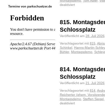
Montagsdemo
,
Tom Adler
,
Vid
deaktiviert
Termine von parkschuetzer.de
815. Montagsde
Schlossplatz
Veröffentlicht am
28. Juli 2026
Verschlagwortet mit
815
,
Abris
Schinkel
,
Hanns-Martin-Schley
Bühler
,
Montagsdemo
,
Schleye
814. Montagsde
Schlossplatz
Veröffentlicht am
21. Juli 2026
Verschlagwortet mit
814
,
Andr
Reicherter (ehem. Vorsitzender
Montagsdemo
,
Steffen Siegel
deaktiviert