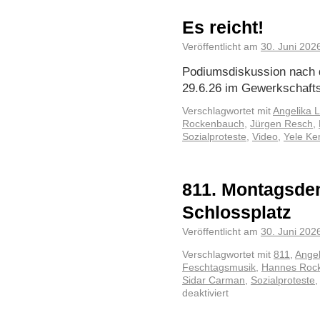
Es reicht!
Veröffentlicht am
30. Juni 202
Podiumsdiskussion nach d
29.6.26 im Gewerkschaft
Verschlagwortet mit
Angelika L
Rockenbauch
,
Jürgen Resch
,
Sozialproteste
,
Video
,
Yele K
811. Montagsde
Schlossplatz
Veröffentlicht am
30. Juni 202
Verschlagwortet mit
811
,
Angel
Feschtagsmusik
,
Hannes Roc
Sidar Carman
,
Sozialproteste
deaktiviert