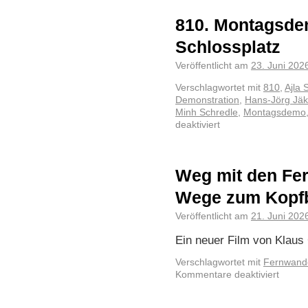
810. Montagsde
Schlossplatz
Veröffentlicht am
23. Juni 202
Verschlagwortet mit
810
,
Ajla 
Demonstration
,
Hans-Jörg Jäk
Minh Schredle
,
Montagsdemo
deaktiviert
Weg mit den Fe
Wege zum Kopf
Veröffentlicht am
21. Juni 202
Ein neuer Film von Klaus 
Verschlagwortet mit
Fernwand
Kommentare deaktiviert