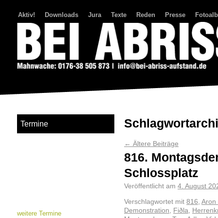
Aktiv!
Downloads
Jura
Texte
Reden
Presse
Fotoal
Bei Abriss Aufstand
Schlagwortarch
Termine
←
Ältere Beiträge
816. Montagsde
Schlossplatz
Veröffentlicht am
4. August 20
Verschlagwortet mit
816
,
Aron
Demonstration
,
Fiðla
,
Herrenk
weitere Termine