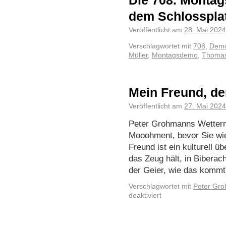
Die 708. Montag
dem Schlosspla
Veröffentlicht am
28. Mai 2024
Verschlagwortet mit
708
,
Demo
Müller
,
Montagsdemo
,
Thomas
Mein Freund, de
Veröffentlicht am
27. Mai 2024
Peter Grohmanns Wetter
Mooohment, bevor Sie wie
Freund ist ein kulturell ü
das Zeug hält, in Bibera
der Geier, wie das komm
Verschlagwortet mit
Peter Gr
deaktiviert