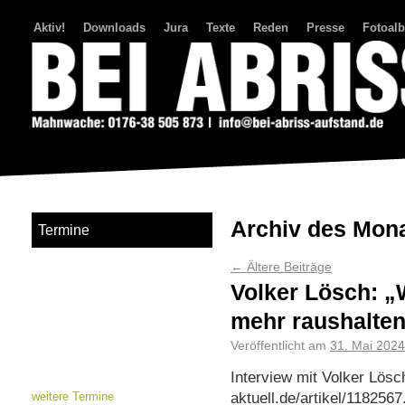
Aktiv!
Downloads
Jura
Texte
Reden
Presse
Fotoal
Bei Abriss Aufstand
Archiv des Mon
Termine
←
Ältere Beiträge
Volker Lösch: „
mehr raushalte
Veröffentlicht am
31. Mai 2024
Interview mit Volker Lösc
aktuell.de/artikel/118256
weitere Termine