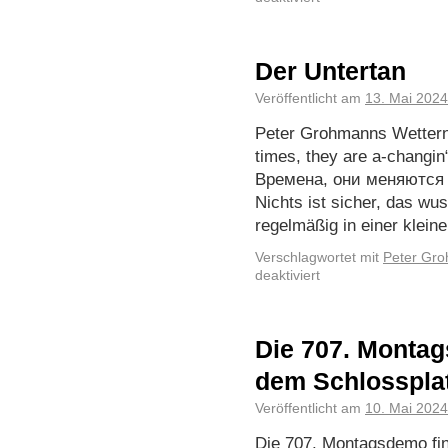
Der Untertan
Veröffentlicht am
13. Mai 2024
Peter Grohmanns Wetter
times, they are a-changin
Времена, они меняются –
Nichts ist sicher, das wus
regelmäßig in einer klei
Verschlagwortet mit
Peter Gr
deaktiviert
Die 707. Montag
dem Schlosspla
Veröffentlicht am
10. Mai 2024
Die 707. Montagsdemo fin