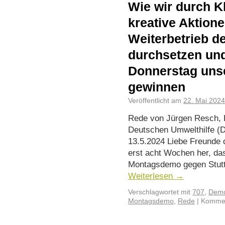
Wie wir durch K
kreative Aktione
Weiterbetrieb d
durchsetzen un
Donnerstag uns
gewinnen
Veröffentlicht am
22. Mai 2024
Rede von Jürgen Resch, 
Deutschen Umwelthilfe (
13.5.2024 Liebe Freunde d
erst acht Wochen her, da
Montagsdemo gegen Stutt
Weiterlesen
→
Verschlagwortet mit
707
,
Demo
Montagsdemo
,
Rede
|
Kommen