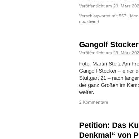
Veröffentlicht am
29. März 20
Verschlagwortet mit
557.
,
Mon
deaktiviert
Gangolf Stocker
Veröffentlicht am
29. März 20
Foto: Martin Storz Am Fre
Gangolf Stocker – einer 
Stuttgart 21 – nach lange
der ganz Großen im Kamp
weiter.
2 Kommentare
Petition: Das K
Denkmal“ von Pe