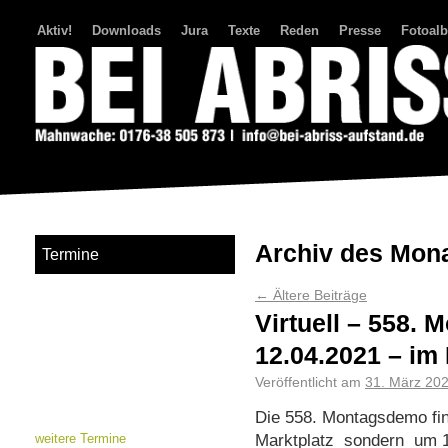
Aktiv!
Downloads
Jura
Texte
Reden
Presse
Fotoal
Bei Abriss Aufstand
Archiv des Mon
Termine
←
Ältere Beiträge
Virtuell – 558.
12.04.2021 – im
Veröffentlicht am
31. März 20
Die 558. Montagsdemo fin
Marktplatz sondern um 18
weitere Termine