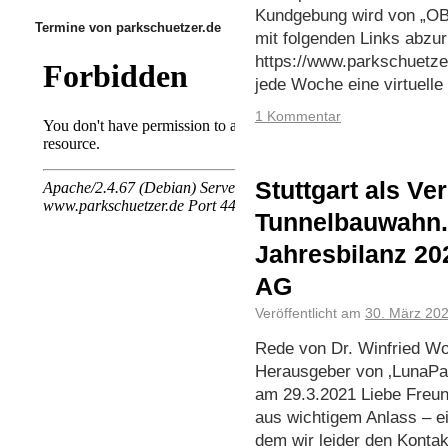
Kundgebung wird von „O
Termine von parkschuetzer.de
mit folgenden Links abzur
https://www.parkschuetzer
jede Woche eine virtuell
1 Kommentar
Stuttgart als Ve
Tunnelbauwahn. 
Jahresbilanz 2
AG
Veröffentlicht am
30. März 20
Rede von Dr. Winfried Wol
Herausgeber von ‚LunaPar
am 29.3.2021 Liebe Freun
aus wichtigem Anlass – e
dem wir leider den Konta