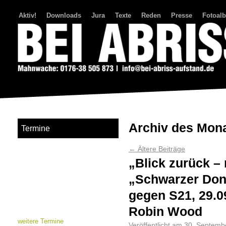
Aktiv!
Downloads
Jura
Texte
Reden
Presse
Fotoal
Bei Abriss Aufstand
Archiv des Mon
Termine
←
Ältere Beiträge
„Blick zurück –
„Schwarzer Don
gegen S21, 29.0
Robin Wood
weitere Termine
Veröffentlicht am
30. Septemb