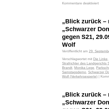
Kommentare deaktiviert
„Blick zurück –
„Schwarzer Don
gegen S21, 29.09
Wolf
Veröffentlicht am
29. Septemb
Verschlagwortet mit
Die Linke
Strafrichter des Landgerichts S
Brandt
,
Monika Lege
,
Parksch
Samstagsdemo
,
Schwarzer D
Wolf (Verkehrsexperte)
|
Komme
„Blick zurück –
„Schwarzer Don