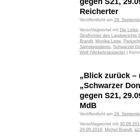
gegen S21, 29.0
Reicherter
Veröffentlicht am
29. Septemb
Verschlagwortet mit
Die Linke
Strafrichter des Landgerichts S
Brandt
,
Monika Lege
,
Parksch
Samstagsdemo
,
Schwarzer D
Wolf (Verkehrsexperte)
|
Komme
„Blick zurück –
„Schwarzer Don
gegen S21, 29.0
MdB
Veröffentlicht am
29. Septemb
Verschlagwortet mit
30.09.201
29.09.2018
,
Michel Brandt
,
s2