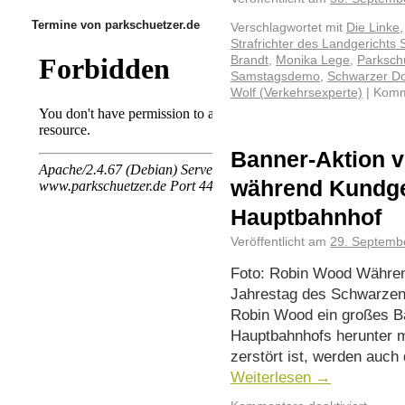
Termine von parkschuetzer.de
Verschlagwortet mit
Die Linke
Strafrichter des Landgerichts S
Brandt
,
Monika Lege
,
Parksch
Samstagsdemo
,
Schwarzer D
Wolf (Verkehrsexperte)
|
Komme
Banner-Aktion 
während Kundge
Hauptbahnhof
Veröffentlicht am
29. Septemb
Foto: Robin Wood Währe
Jahrestag des Schwarzen 
Robin Wood ein großes B
Hauptbahnhofs herunter mi
zerstört ist, werden auc
Weiterlesen
→