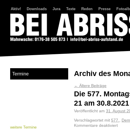
Aktiv!
Downloads
Jura
Texte
Reden
Presse
Fotoal
Bei Abriss Aufstand
Archiv des Mon
Termine
←
Ältere Beiträge
Die 577. Montag
21 am 30.8.2021
Veröffentlicht am
31. August 2
Verschlagwortet mit
577.
,
Demo
Kommentare deaktiviert
weitere Termine