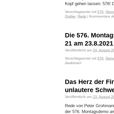
Kopf gehen lassen: 576! 
Verschlagwortet mit
576
,
Demo
Quitter
,
Rede
|
Kommentare dea
Die 576. Montag
21 am 23.8.2021
Veröffentlicht am
24. August 2
Verschlagwortet mit
576
,
Demo
deaktiviert
Das Herz der Fi
unlautere Schw
Veröffentlicht am
23. August 2
Rede von Peter Grohmann, 
der 576. Montagsdemo a