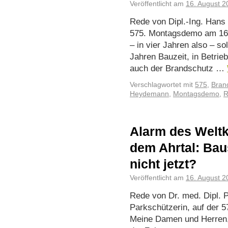
Veröffentlicht am
16. August 2
Rede von Dipl.-Ing. Hans
575. Montagsdemo am 16.8
– in vier Jahren also – so
Jahren Bauzeit, in Betri
auch der Brandschutz …
Verschlagwortet mit
575
,
Bran
Heydemann
,
Montagsdemo
,
R
Alarm des Weltk
dem Ahrtal: Ba
nicht jetzt?
Veröffentlicht am
16. August 2
Rede von Dr. med. Dipl. 
Parkschützerin, auf der
Meine Damen und Herren, l