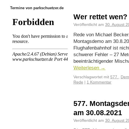
Termine von parkschuetzer.de
Wer rettet wen?
Veröffentlicht am
30. August 2
Rede von Michael Becker,
Montagsdemo am 30.8.202
Flughafenbahnhof ist nic
schwerer Fehler – 27 Mete
beeinträchtigender Mischv
Weiterlesen
→
Verschlagwortet mit
577.
,
Demo
Rede
|
1 Kommentar
577. Montagsdem
am 30.08.2021
Veröffentlicht am
30. August 2