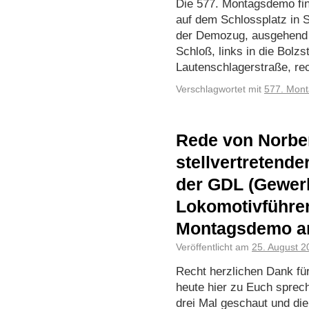
Die 577. Montagsdemo fin
auf dem Schlossplatz in St
der Demozug, ausgehend 
Schloß, links in die Bolzs
Lautenschlagerstraße, r
Verschlagwortet mit
577. Mon
Rede von Norber
stellvertretend
der GDL (Gewer
Lokomotivführer)
Montagsdemo am
Veröffentlicht am
25. August 2
Recht herzlichen Dank für
heute hier zu Euch sprech
drei Mal geschaut und die