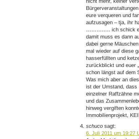
nicht mehr, keiner ver
Bürgerveranstaltungen 
eure verqueren und fa
aufzusagen – tja, ihr 
………….. ich schick eu
damit muss es dann au
dabei gerne Mäuschen s
mal wieder auf diese ga
hasserfüllten und ketz
zurückblickt und euer 
schon längst auf dem S
Was mich aber an dies
ist der Umstand, dass 
einzelner Raffzähne mö
und das Zusammenlebe
hinweg vergiften konnt
Immobilienprojekt, KE
schuco
sagt:
6. Juli 2011 um 19:27 