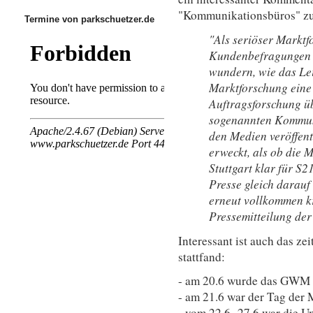
"Kommunikationsbüros" zu
Termine von parkschuetzer.de
"Als seriöser Marktfo
Kundenbefragungen z
wundern, wie das Leip
Marktforschung eine
Auftragsforschung ü
sogenannten Kommuni
den Medien veröffen
erweckt, als ob die 
Stuttgart klar für S21
Presse gleich darauf
erneut vollkommen kri
Pressemitteilung der
Interessant ist auch das ze
stattfand:
- am 20.6 wurde das GWM 
- am 21.6 war der Tag der
- vom 22.6.-27.6 war die Um