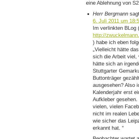
eine Ablehnung von S2
Herr Bergmann
sagt
6. Juli 2011 um 18:
Im verlinkten BLog 
http://zwuckelmann
) habe ich eben fol
„Vielleicht hätte da
sich die Arbeit viel
hätte sich an irgend
Stuttgarter Gemarku
Buttonträger gezähl
ausgesehen? Also i
Kalenderjahr erst e
Aufkleber gesehen. 
vielen, vielen Faceb
nicht im realen Leb
wie sicher das Leipz
erkannt hat. “
Beobachter wartet a