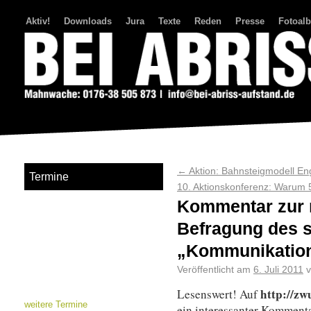
Aktiv!
Downloads
Jura
Texte
Reden
Presse
Fotoal
Bei Abriss Aufstand
←
Aktion: Bahnsteigmodell En
Termine
10. Aktionskonferenz: Warum 
Kommentar zur r
Befragung des 
„Kommunikatio
Veröffentlicht am
6. Juli 2011
http://zw
Lesenswert! Auf
weitere Termine
ein interessanter Komment