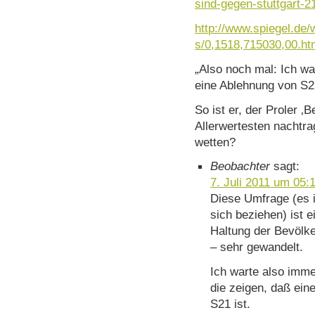
sind-gegen-stuttgart-
http://www.spiegel.de/w
s/0,1518,715030,00.ht
„Also noch mal: Ich wa
eine Ablehnung von S2
So ist er, der Proler ‚
Allerwertesten nachtra
wetten?
Beobachter
sagt:
7. Juli 2011 um 05:
Diese Umfrage (es i
sich beziehen) ist e
Haltung der Bevölke
– sehr gewandelt.
Ich warte also imme
die zeigen, daß ein
S21 ist.