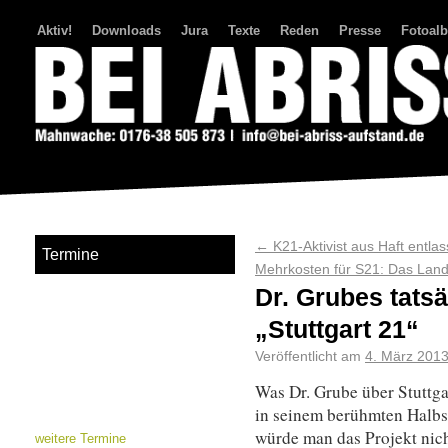
Aktiv!
Downloads
Jura
Texte
Reden
Presse
Fotoal
Bei Abriss Aufstand
←
K21-Aktivist aus Haft entla
Termine
Mehrkosten für S21: Das Land 
Dr. Grubes tats
„Stuttgart 21“
Veröffentlicht am
4. März 201
Was Dr. Grube über Stuttgar
in seinem berühmten Halbs
würde man das Projekt nic
weitere Termine