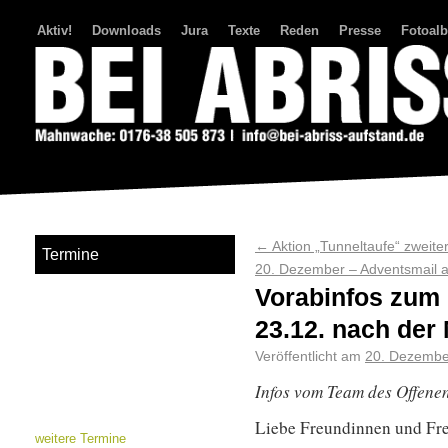
Aktiv!
Downloads
Jura
Texte
Reden
Presse
Fotoal
Bei Abriss Aufstand
←
Aktion „Tunneltaufe“ zweiter
Termine
20. Dezember – Adventsmail 
Vorabinfos zum 
23.12. nach de
Veröffentlicht am
20. Dezembe
Infos vom Team des Offene
Liebe Freundinnen und Fr
weitere Termine