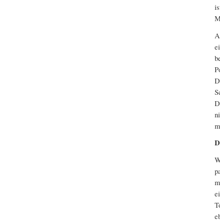
i
M
A
e
b
P
D
S
D
n
m
D
W
p
m
e
T
e