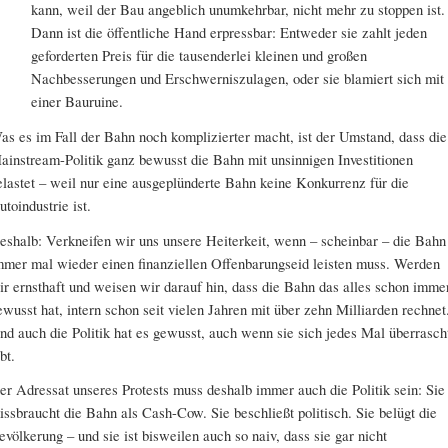
kann, weil der Bau angeblich unumkehrbar, nicht mehr zu stoppen ist.
Dann ist die öffentliche Hand erpressbar: Entweder sie zahlt jeden
geforderten Preis für die tausenderlei kleinen und großen
Nachbesserungen und Erschwerniszulagen, oder sie blamiert sich mit
einer Bauruine.
as es im Fall der Bahn noch komplizierter macht, ist der Umstand, dass die
ainstream-Politik ganz bewusst die Bahn mit unsinnigen Investitionen
elastet – weil nur eine ausgeplünderte Bahn keine Konkurrenz für die
utoindustrie ist.
eshalb: Verkneifen wir uns unsere Heiterkeit, wenn – scheinbar – die Bahn
mmer mal wieder einen finanziellen Offenbarungseid leisten muss. Werden
ir ernsthaft und weisen wir darauf hin, dass die Bahn das alles schon imme
ewusst hat, intern schon seit vielen Jahren mit über zehn Milliarden rechnet
nd auch die Politik hat es gewusst, auch wenn sie sich jedes Mal überrasch
bt.
er Adressat unseres Protests muss deshalb immer auch die Politik sein: Sie
issbraucht die Bahn als Cash-Cow. Sie beschließt politisch. Sie belügt die
evölkerung – und sie ist bisweilen auch so naiv, dass sie gar nicht