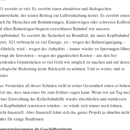
21 zerstört so viel: Es zerstört einen attraktiven und ökologischen
ahnverkehr, der seinen Beitrag zur Luftreinhaltung leistet. Es zerstört einen
uch für Menschen mit Behinderungen, Kinderwägen oder schweren Koffern
uf allen Bahnsteigen bequem erreichbaren Bahnhof wie unseren
opfbahnhof. Es zerstört die Sicherheit im Brandfall, die unser Kopfbahnhof
ietet. S21 verbraucht zu viel Energie, ist – wegen der Bahnsteigneigung –
efährlich, wird – wegen des Anhydrits – immer wieder zu Sperrungen führe
wingt die Investoren – wegen der gigantischen Kosten – aus den frei
erdenden Grundstücken so viel Geld wie möglich zu machen und auf deren
kologische Bedeutung keine Rücksicht zu nehmen. Und so weiter, und so
eiter.
as Vermeiden all dieser Schäden stellt in seiner Gesamtheit einen so hohen
ert dar, dass man eines bis zum Schluss sagen kann: Wenn wir am Tag nac
einer Einweihung das Kellerbahnhöfle wieder abschließen und stattdessen
en Kopfbahnhof renovieren würden – es würde sich immer noch lohnen.
icht finanziell. Aber finanziell lohnt sich das ganze Projekt ja ohnehin nicht
ußer für einige Baufirmen.
ostensteigerungen als Geschäftsprinzip