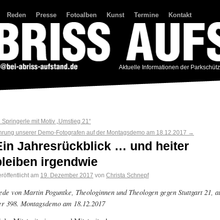
Reden
Presse
Fotoalben
Kunst
Termine
Kontakt
Aktuelle Informationen der Parkschüt
←
Springerle mit Motiv „Umstieg 21“
hrung unserer Demo-Fotografen auf der Montagsdemo am 18.12.2017
→
Ein Jahresrückblick … und heiter
bleiben irgendwie
röffentlicht am
19. Dezember 2017
von
Christa Schnepf
ede von
Martin Poguntke,
Theologinnen und Theologen gegen Stuttgart 21, a
er 398. Montags­demo am 18.12.2017