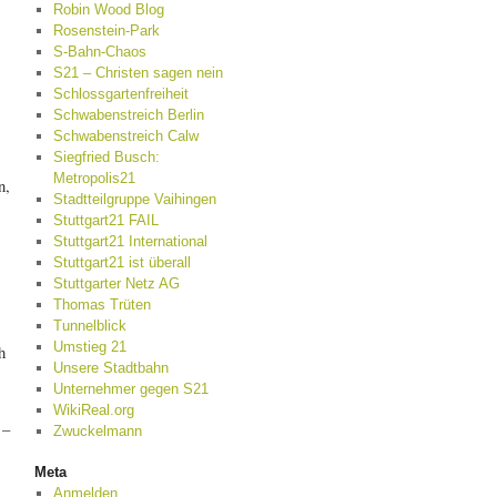
Robin Wood Blog
Rosenstein-Park
S-Bahn-Chaos
S21 – Christen sagen nein
Schlossgartenfreiheit
Schwabenstreich Berlin
Schwabenstreich Calw
Siegfried Busch:
Metropolis21
n,
Stadtteilgruppe Vaihingen
Stuttgart21 FAIL
Stuttgart21 International
Stuttgart21 ist überall
Stuttgarter Netz AG
Thomas Trüten
Tunnelblick
Umstieg 21
h
Unsere Stadtbahn
Unternehmer gegen S21
WikiReal.org
 –
Zwuckelmann
Meta
Anmelden