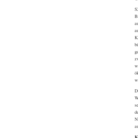
S
B
a
a
K
b
g
z
w
ö
w
D
W
s
d
N
a
K