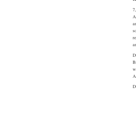
7
A
a
s
r
a
D
B
w
A
D