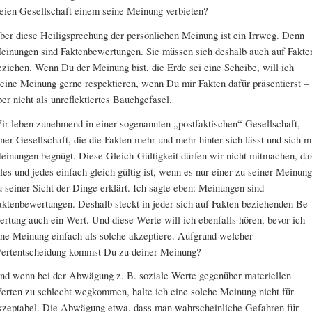
reien Gesellschaft einem seine Meinung verbieten?
ber diese Heiligsprechung der persönlichen Meinung ist ein Irrweg. Denn
einungen sind Faktenbewertungen. Sie müssen sich deshalb auch auf Fakte
eziehen. Wenn Du der Meinung bist, die Erde sei eine Scheibe, will ich
eine Meinung gerne respektieren, wenn Du mir Fakten dafür präsentierst –
ber nicht als unreflektiertes Bauchgefasel.
ir leben zunehmend in einer sogenannten „postfaktischen“ Gesellschaft,
iner Gesellschaft, die die Fakten mehr und mehr hinter sich lässt und sich m
einungen begnügt. Diese Gleich-Gültigkeit dürfen wir nicht mitmachen, da
lles und jedes einfach gleich gültig ist, wenn es nur einer zu seiner Meinung
u seiner Sicht der Dinge erklärt. Ich sagte eben: Meinungen sind
aktenbewertungen. Deshalb steckt in jeder sich auf Fakten beziehenden Be-
ertung auch ein Wert. Und diese Werte will ich ebenfalls hören, bevor ich
ine Meinung einfach als solche akzeptiere. Aufgrund welcher
ertentscheidung kommst Du zu deiner Meinung?
nd wenn bei der Abwägung z. B. soziale Werte gegenüber materiellen
erten zu schlecht wegkommen, halte ich eine solche Meinung nicht für
kzeptabel. Die Abwägung etwa, dass man wahrscheinliche Gefahren für