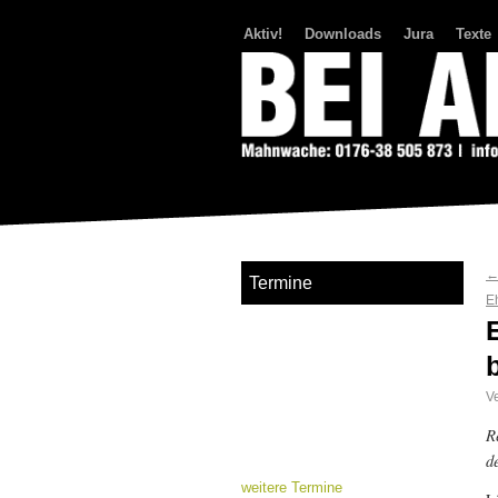
Aktiv!
Downloads
Jura
Texte
Bei Abriss Aufstand
Termine
E
Ve
R
d
weitere Termine