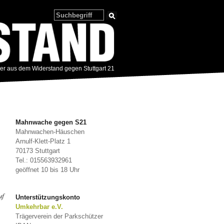
zer aus dem Widerstand gegen Stuttgart 21
Mahnwache gegen S21
Mahnwachen-Häuschen
Arnulf-Klett-Platz 1
70173 Stuttgart
Tel.: 015563932961
geöffnet 10 bis 18 Uhr
uf
Unterstützungskonto
Umkehrbar e.V.
Trägerverein der Parkschützer