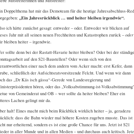
iebe Mitstreiterinnen und Mitstreiter!
in Doppelthema hat mir das Demoteam für die heutige Jahresabschluss-Re
orgegeben:
„Ein Jahresrückblick … und heiter bleiben irgendwie“.
lso ich hätte zunächst gesagt: entweder – oder. Entweder wir blicken auf
ieses Jahr mit all seinen neuen Frechheiten und Katastrophen zurück –
oder
ir bleiben heiter – irgendwie.
er sollte denn bei der Rastatt-Havarie heiter bleiben? Oder bei der ständig
onntagsarbeit auf den S21-Baustellen? Oder wenn sich von den
erantwortlichen einer nach dem andern vom Acker macht: erst Kefer, dann
rube, schließlich der Aufsichtsratsvorsitzende Felcht. Und wenn wir dann
och das „Dr Käs isch gässa“-Gerede von Landesregierung und
inisterpräsidenten hören, oder das „Volksabstimmung-ist-Volksabstimmung
etue von Gemeinderat und OB – wer sollte da heiter bleiben? Eher ein
itteres Lachen gelingt mir da.
ber halt! Eines macht mich beim Rückblick wirklich heiter – ja, geradezu
lücklich: dass die Bahn wieder mal höhere Kosten zugeben musste. Das ist
icht nur erheiternd, sondern es ist eine große Chance für uns. Jetzt ist S21
ieder in aller Munde und in allen Medien – und durchaus auch kritisch. Jetz