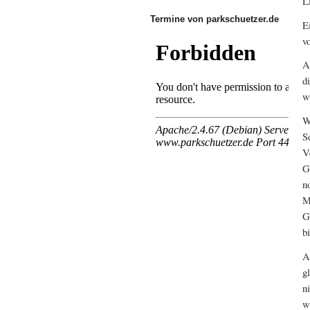
L
Termine von parkschuetzer.de
E
v
A
d
w
W
S
V
G
n
M
G
b
A
g
n
w