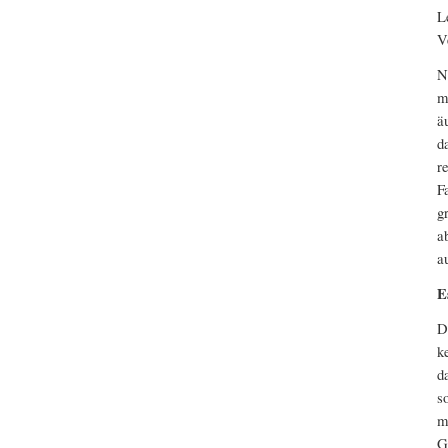
L
V
N
m
ä
d
r
F
g
a
a
E
D
k
d
s
m
G