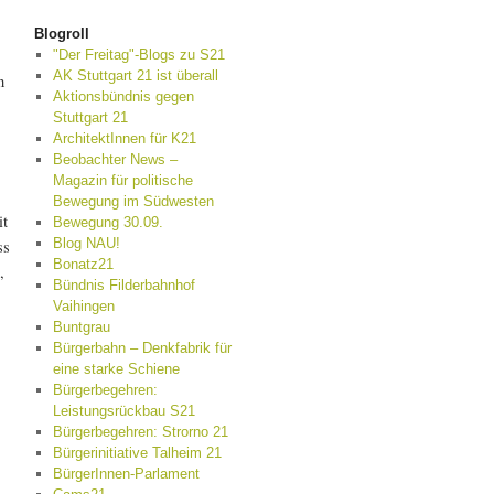
Blogroll
"Der Freitag"-Blogs zu S21
AK Stuttgart 21 ist überall
n
Aktionsbündnis gegen
Stuttgart 21
ArchitektInnen für K21
Beobachter News –
Magazin für politische
Bewegung im Südwesten
it
Bewegung 30.09.
ss
Blog NAU!
Bonatz21
,
Bündnis Filderbahnhof
Vaihingen
Buntgrau
Bürgerbahn – Denkfabrik für
eine starke Schiene
Bürgerbegehren:
Leistungsrückbau S21
Bürgerbegehren: Strorno 21
Bürgerinitiative Talheim 21
BürgerInnen-Parlament