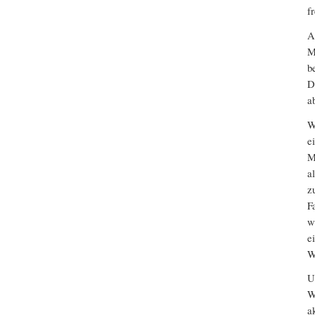
f
A
M
b
D
a
W
e
M
a
z
F
w
e
W
U
W
a