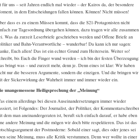
st für uns – seit Jahren endlich mal wieder – der Kairos da, der besondere
oment, in dem Entscheidungen fallen können. Können! Nicht müssen!
ber dass es zu einem Müssen kommt, dass die S21-Protagonisten nicht
infach zur Tagesordnung übergehen können, dazu tragen wir alle zusammen
ei. Was da zurzeit Leserbriefe geschrieben werden und Offene Briefe an
olitiker und Bahn-Verantwortliche – wunderbar! Da kann ich nur sagen:
anke, Euch allen! Das ist ein echter Grund zum Heitersein. Weiter so!
chreibt, bis Euch die Finger wund werden – ich bin der festen Überzeugung
as bringt was – und zurzeit mehr, denn je. Denn eines ist klar: Wir haben
icht nur die besseren Argumente, sondern die einzigen. Und die bringen wir
it der Sickerwirkung der Wahrheit immer und immer wieder ein.
ie unangemessene Heiligsprechung der „Meinung“
as einem allerdings bei diesen Auseinandersetzungen immer wieder
assiert, ist Folgendes: Der Journalist, der Politiker, der Kommentarschreiber
it dem man aneinandergeraten ist, beruft sich einfach darauf, er habe eben
ine andere Meinung und die mögen wir doch bitte respektieren. Das ist das
otschlagsargument der Postmoderne: Sobald einer sagt, dies oder jenes sei
ben seine Meinung, muss alle Kritik verstummen. Denn wer wollte in einer