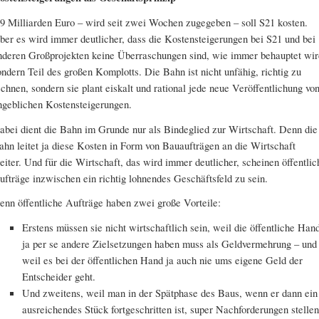
,9 Milliarden Euro – wird seit zwei Wochen zugegeben – soll S21 kosten.
ber es wird immer deutlicher, dass die Kostensteigerungen bei S21 und bei
nderen Großprojekten keine Überraschungen sind, wie immer behauptet wir
ondern Teil des großen Komplotts. Die Bahn ist nicht unfähig, richtig zu
echnen, sondern sie plant eiskalt und rational jede neue Veröffentlichung vo
ngeblichen Kostensteigerungen.
abei dient die Bahn im Grunde nur als Bindeglied zur Wirtschaft. Denn die
ahn leitet ja diese Kosten in Form von Bauaufträgen an die Wirtschaft
eiter. Und für die Wirtschaft, das wird immer deutlicher, scheinen öffentlic
ufträge inzwischen ein richtig lohnendes Geschäftsfeld zu sein.
enn öffentliche Aufträge haben zwei große Vorteile:
Erstens müssen sie nicht wirtschaftlich sein, weil die öffentliche Han
ja per se andere Zielsetzungen haben muss als Geldvermehrung – und
weil es bei der öffentlichen Hand ja auch nie ums eigene Geld der
Entscheider geht.
Und zweitens, weil man in der Spätphase des Baus, wenn er dann ein
ausreichendes Stück fortgeschritten ist, super Nachforderungen stelle