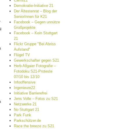
Cams21
Demokratie-Initiative 21
Der Ältestenrat – Blog der
SeniorInnen für K21
r
Facebook – Gegen unnütze
g
Großprojekte
Facebook – Kein Stuttgart
21
Flickr Gruppe "Bei Abriss
n
Aufstand"
Flügel TV
Gewerkschafter gegen S21
Herb Allgaier Fotografie –
Fotodoku S21-Proteste
07/10 bis 12/10
Infooffensive
Ingenieure22
Initiative Barrierefrei
Jens Volle – Fotos zu S21
n
Netzwerke 21
No Stuttgart 21
Park Funk
Parkschützer.de
Race the breeze zu S21