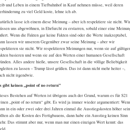
eib und Leben in einem Tiefbahnhof in Kauf nehmen müsse, weil deren
erhinderung zu viel Geld koste, lehne ich ab.
atürlich lasse ich einem diese Meinung – aber ich respektiere sie nicht. Wi
üssen uns abgewöhnen, in Ehrfurcht zu erstarren, sobald einer eine Meinun
ußert. Wenn die Fakten gar keine Fakten sind oder die Werte inakzeptabel,
ann lassen wir unserem Gegenüber zwar seine Meinung – aber wir
espektieren sie nicht. Wir respektieren Meinungen nur, wenn sie auf gültige
akten basieren und wenn sie auf den Werten einer humanen Gesellschaft
ründen. Alles andere hieße, unsere Gesellschaft in die völlige Beliebigkeit
bgleiten zu lassen – Trump lässt grüßen. Das ist dann nicht mehr heiter –,
uch nicht irgendwie.
s gibt keinen „point of no return”
ieses Bestehen auf Werten ist übrigens auch der Grund, warum es für S21
einen „point of no return“ gibt. Es wird ja immer wieder argumentiert: Wen
ann in ein oder zwei oder drei Jahren einmal die Ausstiegskosten höher sein
ollten als die Kosten des Fertigbauens, dann habe ein Ausstieg keinen Sinn
ehr. Das stimmt aber nur, wenn man nur einen einzigen Wert kennt: das
eld.