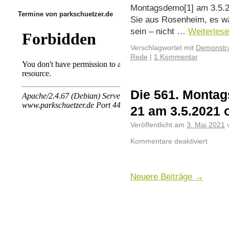
Montagsdemo[1] am 3.5.20
Termine von parkschuetzer.de
Sie aus Rosenheim, es wä
sein – nicht …
Weiterles
Verschlagwortet mit
Demonstra
Rede
|
1 Kommentar
Die 561. Montag
21 am 3.5.2021 
Veröffentlicht am
3. Mai 2021
Kommentare deaktiviert
Neuere Beiträge
→