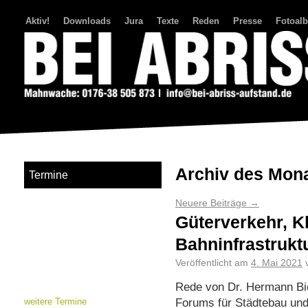
Aktiv!
Downloads
Jura
Texte
Reden
Presse
Fotoal
Bei Abriss Aufstand
Archiv des Mon
Termine
Neuere Beiträge
→
Güterverkehr, 
Bahninfrastrukt
Veröffentlicht am
4. Mai 2021
Rede von Dr. Hermann Bi
Forums für Städtebau und 
weitere Termine