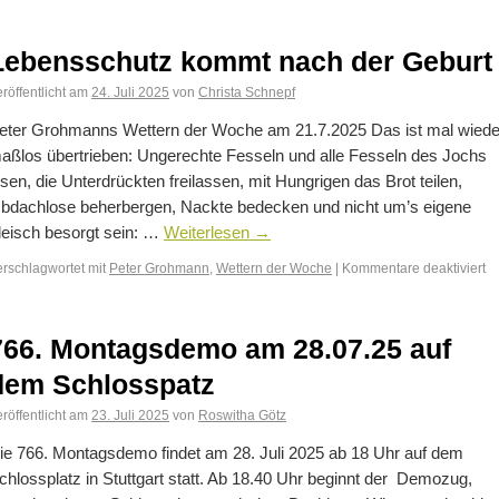
Lebensschutz kommt nach der Geburt
röffentlicht am
24. Juli 2025
von
Christa Schnepf
eter Grohmanns Wettern der Woche am 21.7.2025 Das ist mal wiede
aßlos übertrieben: Ungerechte Fesseln und alle Fesseln des Jochs
ösen, die Unterdrückten freilassen, mit Hungrigen das Brot teilen,
bdachlose beherbergen, Nackte bedecken und nicht um’s eigene
leisch besorgt sein: …
Weiterlesen
→
erschlagwortet mit
Peter Grohmann
,
Wettern der Woche
|
Kommentare deaktiviert
766. Montagsdemo am 28.07.25 auf
dem Schlosspatz
röffentlicht am
23. Juli 2025
von
Roswitha Götz
ie 766. Montagsdemo findet am 28. Juli 2025 ab 18 Uhr auf dem
chlossplatz in Stuttgart statt. Ab 18.40 Uhr beginnt der Demozug,