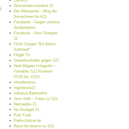
Cams21
Demokratie-Initiative 21
,
Der Ältestenrat – Blog der
SeniorInnen für K21
Facebook – Gegen unnütze
Großprojekte
Facebook – Kein Stuttgart
21
Flickr Gruppe "Bei Abriss
Aufstand"
Flügel TV
Gewerkschafter gegen S21
Herb Allgaier Fotografie –
Fotodoku S21-Proteste
07/10 bis 12/10
Infooffensive
Ingenieure22
Initiative Barrierefrei
Jens Volle – Fotos zu S21
Netzwerke 21
No Stuttgart 21
Park Funk
Parkschützer.de
Race the breeze zu S21