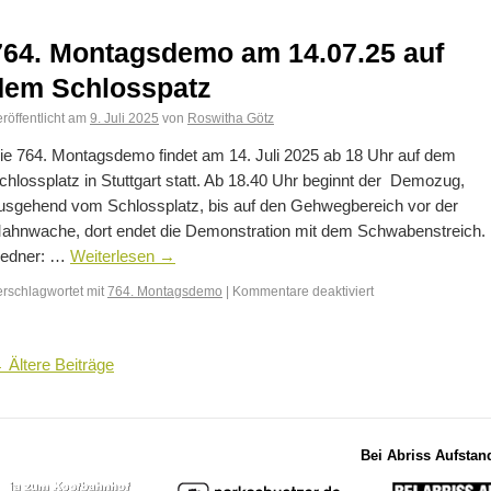
764. Montagsdemo am 14.07.25 auf
dem Schlosspatz
röffentlicht am
9. Juli 2025
von
Roswitha Götz
ie 764. Montagsdemo findet am 14. Juli 2025 ab 18 Uhr auf dem
chlossplatz in Stuttgart statt. Ab 18.40 Uhr beginnt der Demozug,
usgehend vom Schlossplatz, bis auf den Gehwegbereich vor der
ahnwache, dort endet die Demonstration mit dem Schwabenstreich.
edner: …
Weiterlesen
→
erschlagwortet mit
764. Montagsdemo
|
Kommentare deaktiviert
←
Ältere Beiträge
Bei Abriss Aufstan