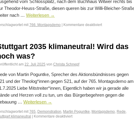
usgehend vom Schlossplatz, nach dem Buchhaus Witwer rechts bis
ur Theodor-Heuss-Straße, diesen queren bis zur Willi-Bleicher-Straße
eiter nach …
Weiterlesen
→
erschlagwortet mit
766. Montagsdemo
|
Kommentare deaktiviert
Stuttgart 2035 klimaneutral! Wird das
noch was?
röffentlicht am
22. Juli 2025
von
Christa Schnepf
ede von Martin Poguntke, Sprecher des Aktionsbündnisses gegen
21 und der Theolog*innen gegen S21, auf der 765. Montagsdemo am
1.7.2025 Liebe Mitstreiter*innen, Eigentlich haben wir ja gerade alle
ände und Herzen voll zu tun, um das Bürgerbegehren gegen die
ebauung …
Weiterlesen
→
erschlagwortet mit
765
,
Demonstration
,
Martin Poguntke
,
Montagsdemo
,
Rede
,
uttgart klimaneutral
|
Kommentare deaktiviert