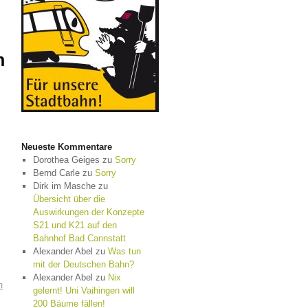
n
Neueste Kommentare
Dorothea Geiges
zu
Sorry
Bernd Carle
zu
Sorry
Dirk im Masche
zu
Übersicht über die
Auswirkungen der Konzepte
S21 und K21 auf den
Bahnhof Bad Cannstatt
Alexander Abel
zu
Was tun
mit der Deutschen Bahn?
Alexander Abel
zu
Nix
m
gelernt! Uni Vaihingen will
200 Bäume fällen!