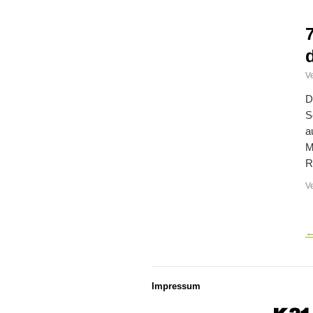
Ve
D
S
a
M
R
V
Impressum