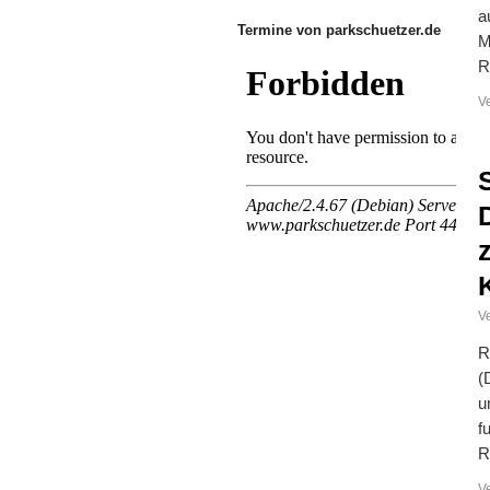
a
Termine von parkschuetzer.de
M
R
V
Ve
R
(
u
f
R
V