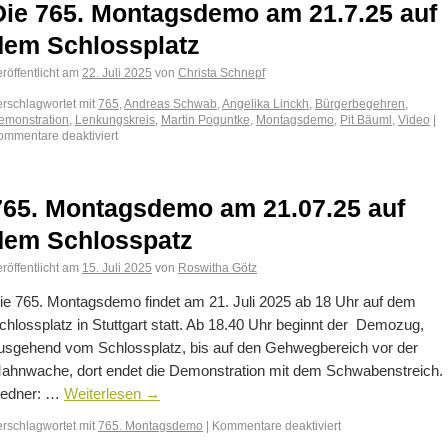
Die 765. Montagsdemo am 21.7.25 auf
dem Schlossplatz
röffentlicht am
22. Juli 2025
von
Christa Schnepf
erschlagwortet mit
765
,
Andreas Schwab
,
Angelika Linckh
,
Bürgerbegehren
,
emonstration
,
Lenkungskreis
,
Martin Poguntke
,
Montagsdemo
,
Pit Bäuml
,
Video
|
ommentare deaktiviert
765. Montagsdemo am 21.07.25 auf
dem Schlosspatz
röffentlicht am
15. Juli 2025
von
Roswitha Götz
ie 765. Montagsdemo findet am 21. Juli 2025 ab 18 Uhr auf dem
chlossplatz in Stuttgart statt. Ab 18.40 Uhr beginnt der Demozug,
usgehend vom Schlossplatz, bis auf den Gehwegbereich vor der
ahnwache, dort endet die Demonstration mit dem Schwabenstreich.
edner: …
Weiterlesen
→
erschlagwortet mit
765. Montagsdemo
|
Kommentare deaktiviert