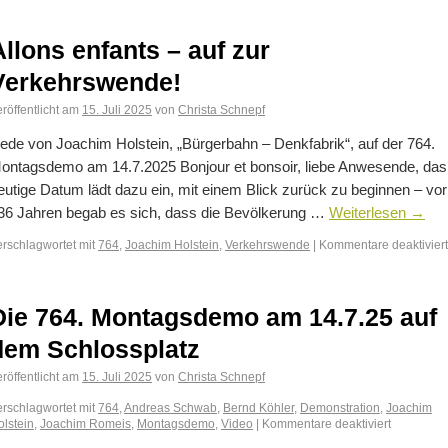
Allons enfants – auf zur
Verkehrswende!
röffentlicht am
15. Juli 2025
von
Christa Schnepf
ede von Joachim Holstein, „Bürgerbahn – Denkfabrik“, auf der 764.
ontagsdemo am 14.7.2025 Bonjour et bonsoir, liebe Anwesende, das
eutige Datum lädt dazu ein, mit einem Blick zurück zu beginnen – vor
36 Jahren begab es sich, dass die Bevölkerung …
Weiterlesen
→
erschlagwortet mit
764
,
Joachim Holstein
,
Verkehrswende
|
Kommentare deaktiviert
Die 764. Montagsdemo am 14.7.25 auf
dem Schlossplatz
röffentlicht am
15. Juli 2025
von
Christa Schnepf
erschlagwortet mit
764
,
Andreas Schwab
,
Bernd Köhler
,
Demonstration
,
Joachim
olstein
,
Joachim Romeis
,
Montagsdemo
,
Video
|
Kommentare deaktiviert