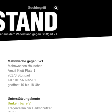
zer aus dem Widerstand gegen Stuttgart 21
Mahnwache gegen S21
Mahnwachen-Häuschen
Arnulf-Klett-Platz 1
70173 Stuttgart
Tel.: 015563932961
geöffnet 10 bis 18 Uhr
Unterstützungskonto
Umkehrbar e.V.
Trägerverein der Parkschützer