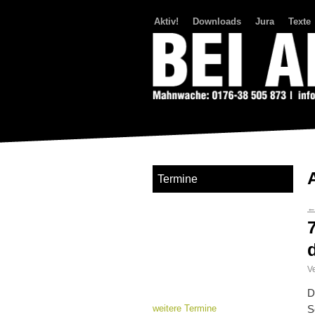
Aktiv!
Downloads
Jura
Texte
Bei Abriss Aufstand
Termine
Ve
D
weitere Termine
S