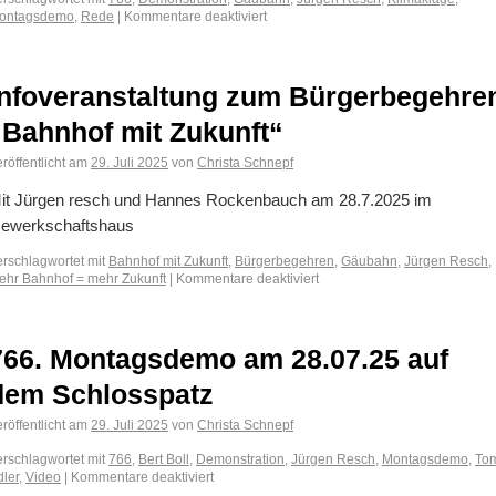
ontagsdemo
,
Rede
|
Kommentare deaktiviert
Infoveranstaltung zum Bürgerbegehre
„Bahnhof mit Zukunft“
röffentlicht am
29. Juli 2025
von
Christa Schnepf
it Jürgen resch und Hannes Rockenbauch am 28.7.2025 im
ewerkschaftshaus
erschlagwortet mit
Bahnhof mit Zukunft
,
Bürgerbegehren
,
Gäubahn
,
Jürgen Resch
,
ehr Bahnhof = mehr Zukunft
|
Kommentare deaktiviert
766. Montagsdemo am 28.07.25 auf
dem Schlosspatz
röffentlicht am
29. Juli 2025
von
Christa Schnepf
erschlagwortet mit
766
,
Bert Boll
,
Demonstration
,
Jürgen Resch
,
Montagsdemo
,
To
dler
,
Video
|
Kommentare deaktiviert