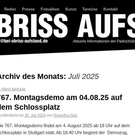
Reden
Presse
Fotoalben
Kunst
Termine
Kontakt
Aktuelle Informationen der Parkschüt
Archiv des Monats:
Juli 2025
←
Ältere Beiträge
767. Montagsdemo am 04.08.25 auf
dem Schlossplatz
röffentlicht am
30. Juli 2025
von
Roswitha Götz
ie 767. Montagsdemo findet am 4. August 2025 ab 18 Uhr auf dem
chlossplatz in Stuttgart statt. Ab 18.40 Uhr beginnt der Demozug,