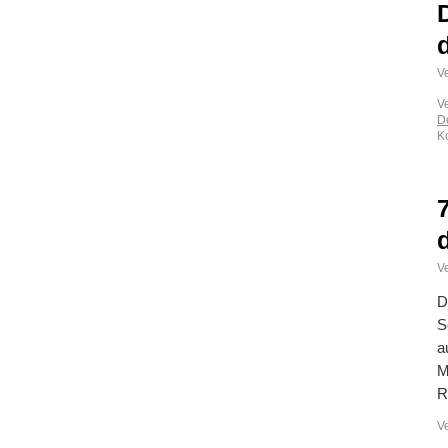
Ve
V
D
K
Ve
D
S
a
M
R
V