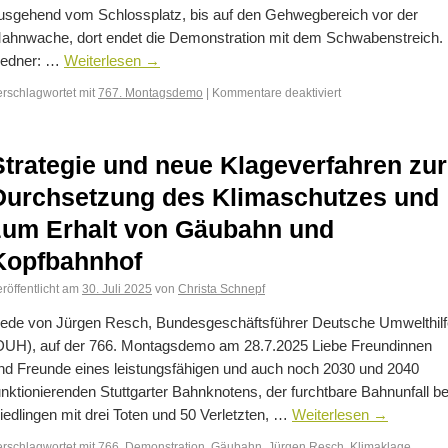
usgehend vom Schlossplatz, bis auf den Gehwegbereich vor der
ahnwache, dort endet die Demonstration mit dem Schwabenstreich.
edner: …
Weiterlesen
→
erschlagwortet mit
767. Montagsdemo
|
Kommentare deaktiviert
Strategie und neue Klageverfahren zur
Durchsetzung des Klimaschutzes und
zum Erhalt von Gäubahn und
Kopfbahnhof
röffentlicht am
30. Juli 2025
von
Christa Schnepf
ede von Jürgen Resch, Bundesgeschäftsführer Deutsche Umwelthilf
DUH), auf der 766. Montagsdemo am 28.7.2025 Liebe Freundinnen
nd Freunde eines leistungsfähigen und auch noch 2030 und 2040
unktionierenden Stuttgarter Bahnknotens, der furchtbare Bahnunfall be
iedlingen mit drei Toten und 50 Verletzten, …
Weiterlesen
→
erschlagwortet mit
766
,
Demonstration
,
Gäubahn
,
Jürgen Resch
,
Klimaklage
,