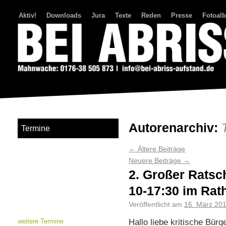
Aktiv!
Downloads
Jura
Texte
Reden
Presse
Fotoal
Bei Abriss Aufstand
Autorenarchiv:
Termine
←
Ältere Beiträge
Neuere Beiträge
→
2. Großer Rats
10-17:30 im Rat
Veröffentlicht am
16. März 20
Hallo liebe kritische Bürg
weitere Termine