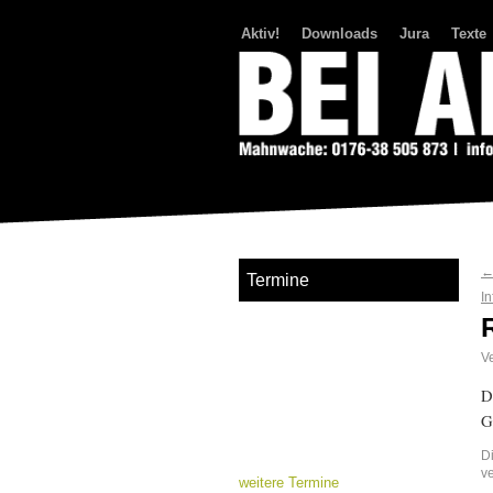
Aktiv!
Downloads
Jura
Texte
Bei Abriss Aufstand
Termine
In
Ve
D
G
D
v
weitere Termine