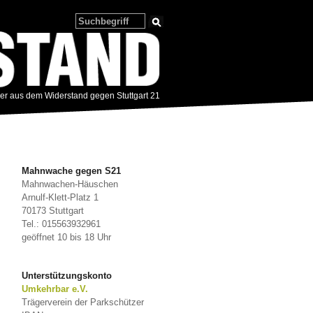
zer aus dem Widerstand gegen Stuttgart 21
Mahnwache gegen S21
Mahnwachen-Häuschen
Arnulf-Klett-Platz 1
70173 Stuttgart
Tel.: 015563932961
geöffnet 10 bis 18 Uhr
Unterstützungskonto
Umkehrbar e.V.
Trägerverein der Parkschützer