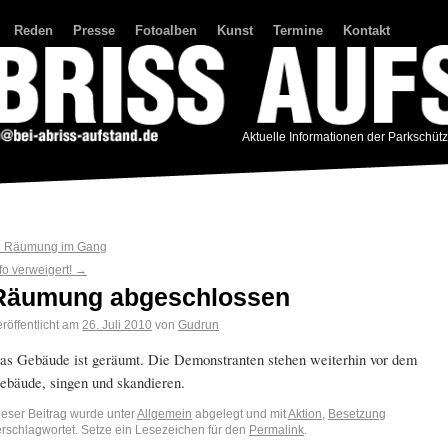
Reden
Presse
Fotoalben
Kunst
Termine
Kontakt
Aktuelle Informationen der Parkschüt
←
Räumung im Gang
fo verweigert!
→
Räumung abgeschlossen
röffentlicht am
26. Juli 2010
von
Gudrun
as Gebäude ist geräumt. Die Demonstranten stehen weiterhin vor dem
ebäude, singen und skandieren.
ieser Beitrag wurde unter
Allgemein
abgelegt und mit
Aktion
,
Besetzung
erschlagwortet. Setze ein Lesezeichen für den
Permalink
.