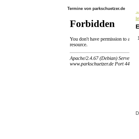
Termine von parkschuetzer.de
I
E
D