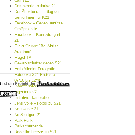
Cams21
Demokratie-Initiative 21
Der Ältestenrat – Blog der
SeniorInnen für K21
Facebook – Gegen unnütze
Großprojekte
Facebook – Kein Stuttgart
21
Flickr Gruppe "Bei Abriss
Aufstand"
Flügel TV
Gewerkschafter gegen S21
Herb Allgaier Fotografie –
Fotodoku S21-Proteste
07/10 bis 12/10
d
ist ein Projekt der
Infooffensive
Ingenieure22
Initiative Barrierefrei
Jens Volle – Fotos zu S21
Netzwerke 21
No Stuttgart 21
Park Funk
Parkschützer.de
Race the breeze zu S21