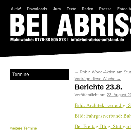
Aktiv!
Downloads
Jura
Texte
Reden
Presse
Fotoal
Bei Abriss Aufstand
←
Robin Wood-Aktion am Stut
Termine
Vorträge diese Woche
→
Berichte 23.8.
Veröffentlicht am
23. August 2
Bild: Architekt verteidigt S
Bild: Fahrgastverband: Ba
Der Freitag-Blog: Stuttgart
weitere Termine