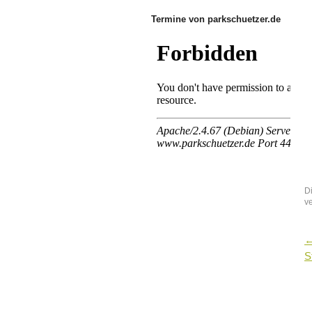
Termine von parkschuetzer.de
D
v
S