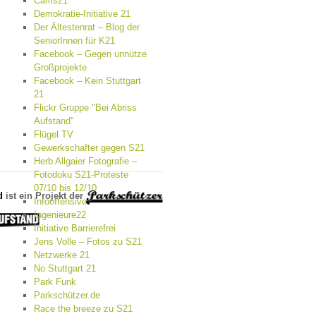
Cams21
Demokratie-Initiative 21
Der Ältestenrat – Blog der
SeniorInnen für K21
Facebook – Gegen unnütze
Großprojekte
Facebook – Kein Stuttgart
21
Flickr Gruppe "Bei Abriss
Aufstand"
Flügel TV
Gewerkschafter gegen S21
Herb Allgaier Fotografie –
Fotodoku S21-Proteste
07/10 bis 12/10
d
ist ein Projekt der
Infooffensive
Ingenieure22
Initiative Barrierefrei
Jens Volle – Fotos zu S21
Netzwerke 21
No Stuttgart 21
Park Funk
Parkschützer.de
Race the breeze zu S21