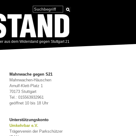
zer aus dem Widerstand gegen Stuttgart 21
Mahnwache gegen S21
Mahnwachen-Häuschen
Arnulf-Klett-Platz 1
70173 Stuttgart
Tel.: 015563932961
geöffnet 10 bis 18 Uhr
Unterstützungskonto
Umkehrbar e.V.
Trägerverein der Parkschützer