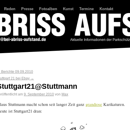
Reden
Presse
Fotoalben
Kunst
Termine
Kontakt
Aktuelle Informationen der Parkschüt
←
Berichte 09.09.2010
tuttgart 21 bei Ebay
→
Stuttgart21@Stuttmann
röffentlicht am
9. September 2010
von
Max
laus Stuttmann macht schon seit langer Zeit ganz
grandiose
Karikaturen.
eute ist Stuttgart21 dran: