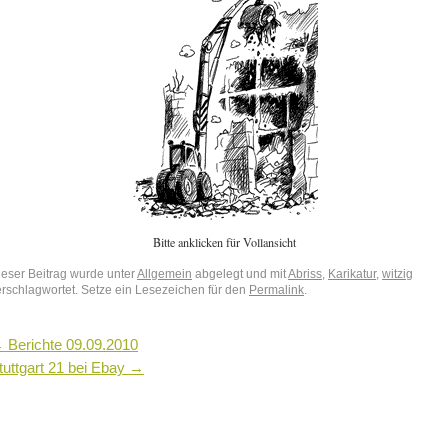
Bitte anklicken für Vollansicht
ieser Beitrag wurde unter
Allgemein
abgelegt und mit
Abriss
,
Karikatur
,
witzig
erschlagwortet. Setze ein Lesezeichen für den
Permalink
.
←
Berichte 09.09.2010
tuttgart 21 bei Ebay
→