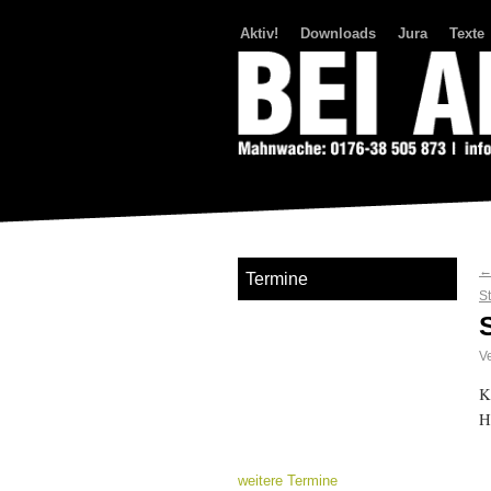
Aktiv!
Downloads
Jura
Texte
Bei Abriss Aufstand
Termine
S
Ve
K
H
weitere Termine