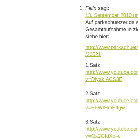
Felix
sagt:
13. September 2010 u
Auf parkschuetzer.de 
Gesamtaufnahme in ziem
siehe hier:
http://www.parkschuet
/20521
1.Satz
http://www.youtube.c
v=DlyaklACS3E
2.Satz
http://www.youtube.c
v=EFWfHmEtlgw
3.Satz
http://www.youtube.c
v=Qx2GfdXo–c