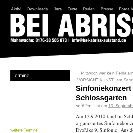
Aktiv!
Downloads
Jura
Texte
Reden
Presse
Fotoal
Bei Abriss Aufstand
←
Mittwoch war kein Fehlalar
Termine
„VORSICHT KUNST“ am Samst
Sinfoniekonzert 
Schlossgarten
Veröffentlicht am
13. Septemb
Am 12.9.2010 fand im Schl
organisiertes Sinfoniekonz
Dvořáks 9. Sinfonie "Aus d
weitere Termine