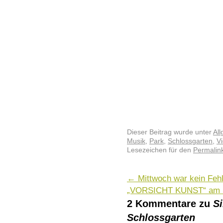
Dieser Beitrag wurde unter
Al
Musik
,
Park
,
Schlossgarten
,
V
Lesezeichen für den
Permalin
←
Mittwoch war kein Feh
„VORSICHT KUNST“ am S
2 Kommentare zu
Si
Schlossgarten