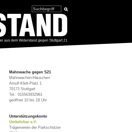
zer aus dem Widerstand gegen Stuttgart 21
Mahnwache gegen S21
Mahnwachen-Häuschen
Arnulf-Klett-Platz 1
70173 Stuttgart
Tel.: 015563932961
geöffnet 10 bis 18 Uhr
Unterstützungskonto
Umkehrbar e.V.
Trägerverein der Parkschützer