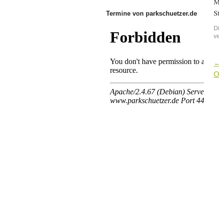
M
S
Termine von parkschuetzer.de
D
v
O