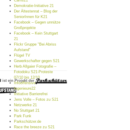
Cams21
Demokratie-Initiative 21
Der Ältestenrat – Blog der
SeniorInnen für K21
Facebook – Gegen unnütze
Großprojekte
Facebook – Kein Stuttgart
21
Flickr Gruppe "Bei Abriss
Aufstand"
Flügel TV
Gewerkschafter gegen S21
Herb Allgaier Fotografie –
Fotodoku S21-Proteste
07/10 bis 12/10
d
ist ein Projekt der
Infooffensive
Ingenieure22
Initiative Barrierefrei
Jens Volle – Fotos zu S21
Netzwerke 21
No Stuttgart 21
Park Funk
Parkschützer.de
Race the breeze zu S21