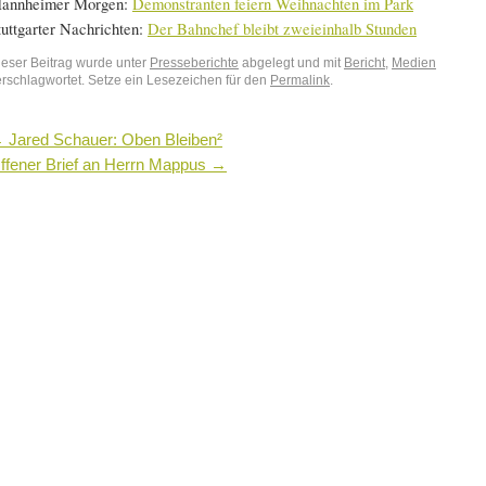
annheimer Morgen:
Demonstranten feiern Weihnachten im Park
tuttgarter Nachrichten:
Der Bahnchef bleibt zweieinhalb Stunden
ieser Beitrag wurde unter
Presseberichte
abgelegt und mit
Bericht
,
Medien
erschlagwortet. Setze ein Lesezeichen für den
Permalink
.
←
Jared Schauer: Oben Bleiben²
ffener Brief an Herrn Mappus
→