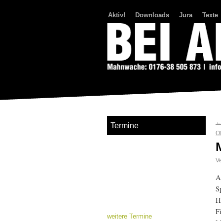
Aktiv!
Downloads
Jura
Texte
Bei Abriss Aufstand
Termine
O
Ve
A
S
H
F
weitere Termine