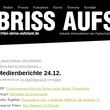
Reden
Presse
Fotoalben
Kunst
Termine
Kontakt
Aktuelle Informationen der Parkschüt
←
Jared Schauer: Oben Bleiben²
ffener Brief an Herrn Mappus
→
Medienberichte 24.12.
röffentlicht am
24. Dezember 2010
von
André
FP:
Verfassungsgerichtsvize fordert mehr direkte Demokratie
piegel:
Kleinholz im Schlosspark
aller Tagblatt:
Faktencheck eine schallende Ohrfeige für Stuttgart 21
inancial Times:
Der Stuttgart-21-Erfinder