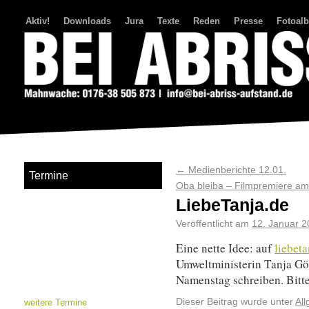
Aktiv!
Downloads
Jura
Texte
Reden
Presse
Fotoal
Bei Abriss Aufstand
←
Medienberichte 12.01.
Termine
Oba bleiba – Filmpremiere am
LiebeTanja.de
Veröffentlicht am
12. Januar 2
Eine nette Idee: auf
liebeta
Umweltministerin Tanja Gö
Namenstag schreiben. Bitte
Dieser Beitrag wurde unter
Al
weitere Termine