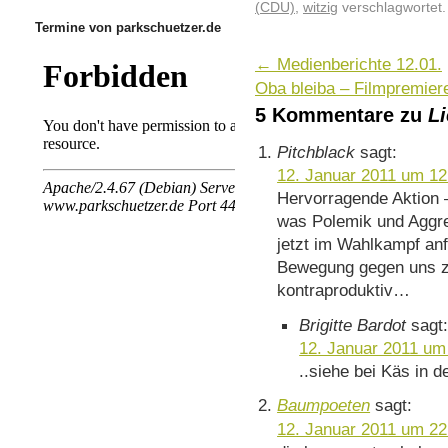
(CDU)
,
witzig
verschlagwortet.
Termine von parkschuetzer.de
←
Medienberichte 12.01.
Oba bleiba – Filmpremier
5 Kommentare zu
L
Pitchblack
sagt:
12. Januar 2011 um 12
Hervorragende Aktion 
was Polemik und Aggr
jetzt im Wahlkampf an
Bewegung gegen uns z
kontraproduktiv…
Brigitte Bardot
sagt
12. Januar 2011 um
..siehe bei Käs in d
Baumpoeten
sagt:
12. Januar 2011 um 22