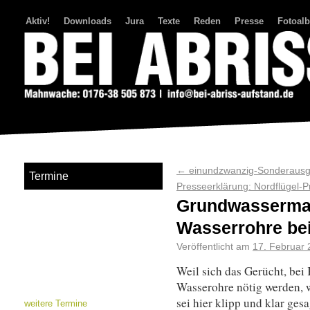
Aktiv!
Downloads
Jura
Texte
Reden
Presse
Fotoal
Bei Abriss Aufstand
←
einundzwanzig-Sonderausg
Termine
Presseerklärung: Nordflügel-Pr
Grundwasserma
Wasserrohre bei
Veröffentlicht am
17. Februar 
Weil sich das Gerücht, be
Wasserohre nötig werden, w
sei hier klipp und klar ges
weitere Termine