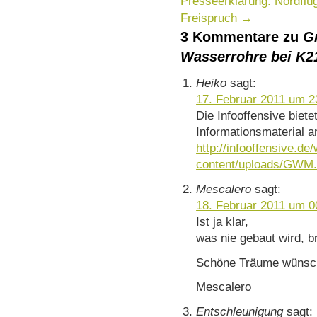
Presseerklärung: Nordflüg
Freispruch
→
3 Kommentare zu
G
Wasserrohre bei K21
Heiko
sagt:
17. Februar 2011 um 2
Die Infooffensive biet
Informationsmaterial a
http://infooffensive.de
content/uploads/GWM.
Mescalero
sagt:
18. Februar 2011 um 0
Ist ja klar,
was nie gebaut wird, b
Schöne Träume wünsc
Mescalero
Entschleunigung
sagt: