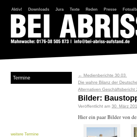
Aktiv!
Downloads
Jura
Texte
Reden
Presse
Fotoal
Bei Abriss Aufstand
←
Medienberichte 30.03.
Termine
Die wahre Bilanz der Deutsche
Alternativen Geschäftsbericht
Bilder: Baustop
Veröffentlicht am
30. März 20
Hier ein paar Bilder von d
weitere Termine