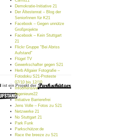
Cams21
Demokratie-Initiative 21
Der Ältestenrat – Blog der
SeniorInnen für K21
Facebook – Gegen unnütze
Großprojekte
Facebook – Kein Stuttgart
21
Flickr Gruppe "Bei Abriss
Aufstand"
Flügel TV
Gewerkschafter gegen S21
Herb Allgaier Fotografie –
Fotodoku S21-Proteste
07/10 bis 12/10
d
ist ein Projekt der
Infooffensive
Ingenieure22
Initiative Barrierefrei
Jens Volle – Fotos zu S21
Netzwerke 21
No Stuttgart 21
Park Funk
Parkschützer.de
Race the breeze zu S21