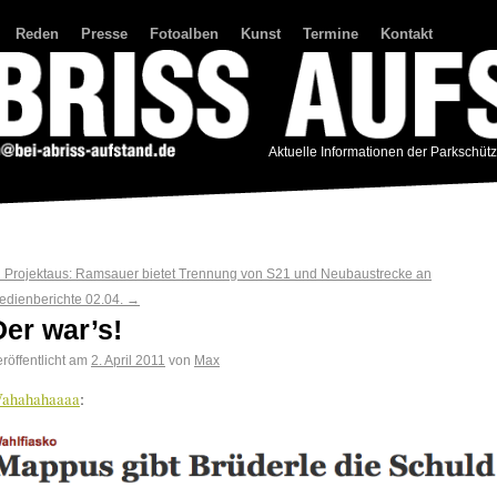
Reden
Presse
Fotoalben
Kunst
Termine
Kontakt
Aktuelle Informationen der Parkschüt
←
Projektaus: Ramsauer bietet Trennung von S21 und Neubaustrecke an
edienberichte 02.04.
→
Der war’s!
röffentlicht am
2. April 2011
von
Max
ahahahaaaa
: