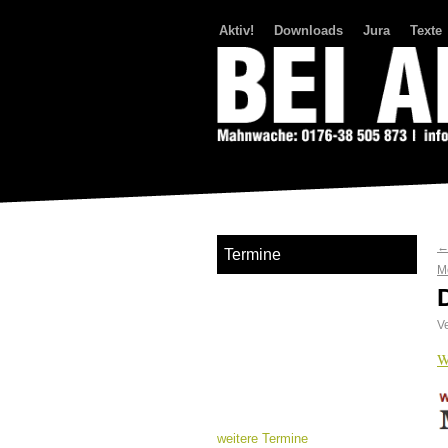
Aktiv!
Downloads
Jura
Texte
Bei Abriss Aufstand
Termine
M
Ve
W
weitere Termine