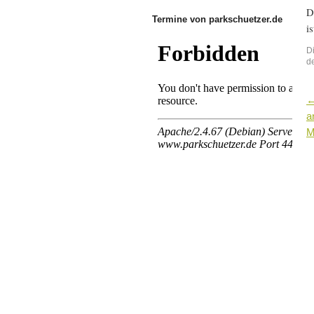
D
Termine von parkschuetzer.de
i
D
d
a
M