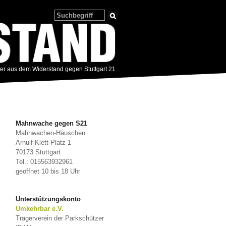
zer aus dem Widerstand gegen Stuttgart 21
Mahnwache gegen S21
Mahnwachen-Häuschen
Arnulf-Klett-Platz 1
70173 Stuttgart
Tel.: 015563932961
geöffnet 10 bis 18 Uhr
Unterstützungskonto
Umkehrbar e.V.
Trägerverein der Parkschützer