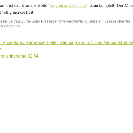
amit ist das Krankheitsbild "
Kognitive Dissonanz
" dann komplett. Der Man
st völlig merkbefreit.
ieser Beitrag wurde unter
Presseberichte
veröffentlicht. Setze ein Lesezeichen für
en
Permalink
.
←
Projektaus: Ramsauer bietet Trennung von S21 und Neubaustreck
n
edienberichte 02.04.
→