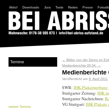
Aktiv!
Downloads
Jura
Texte
Reden
Presse
Fotoal
Bei Abriss Aufstand
←
Bilder von der Demo im Ec
Termine
Medienberichte 09.04.
→
Medienberichte 
Veröffentlicht am
8. April 2011
SWR:
IHK-Plakatwerbung z
Stuttgarter Zeitung:
IHK mu
Stuttgarter Nachrichten:
Ba
VG Stuttgart:
IHK Plakate 
weitere Termine