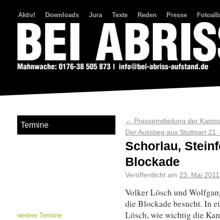
Aktiv!
Downloads
Jura
Texte
Reden
Presse
Fotoal
Bei Abriss Aufstand
←
Pressemitteilung der Kampa
Termine
Der Ausstieg aus Stuttgart 21
Schorlau, Stein
Blockade
Veröffentlicht am
23. Mai 2011
Volker Lösch und Wolfgang
die Blockade besucht. In e
Lösch, wie wichtig die Kam
weitere Termine