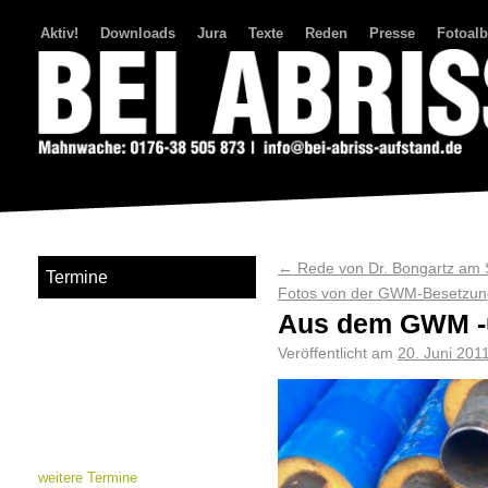
Aktiv!
Downloads
Jura
Texte
Reden
Presse
Fotoal
Bei Abriss Aufstand
←
Rede von Dr. Bongartz am 
Termine
Fotos von der GWM-Besetzu
Aus dem GWM -
Veröffentlicht am
20. Juni 201
weitere Termine