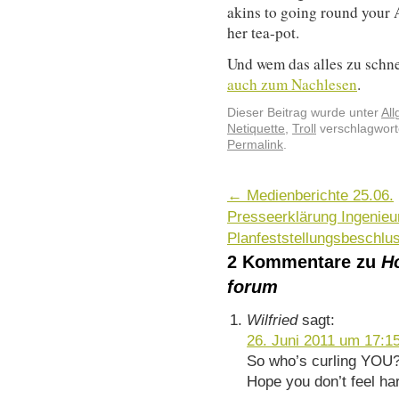
akins to going round your A
her tea-pot.
Und wem das alles zu schne
auch zum Nachlesen
.
Dieser Beitrag wurde unter
Al
Netiquette
,
Troll
verschlagworte
Permalink
.
←
Medienberichte 25.06.
Presseerklärung Ingenieu
Planfeststellungsbeschlu
2 Kommentare zu
Ho
forum
Wilfried
sagt:
26. Juni 2011 um 17:1
So who’s curling YOU
Hope you don’t feel h