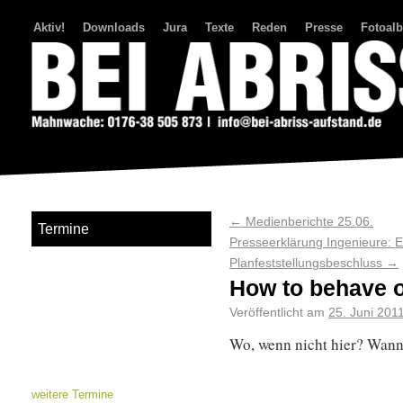
Aktiv!
Downloads
Jura
Texte
Reden
Presse
Fotoal
Bei Abriss Aufstand
←
Medienberichte 25.06.
Termine
Presseerklärung Ingenieure: 
Planfeststellungsbeschluss
→
How to behave o
Veröffentlicht am
25. Juni 201
Wo, wenn nicht hier? Wann,
weitere Termine