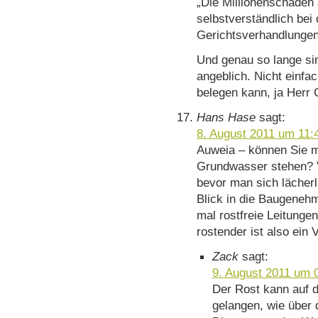
„Die Millionenschäden 
selbstverständlich be
Gerichtsverhandlungen
Und genau so lange sin
angeblich. Nicht einfa
belegen kann, ja Herr 
Hans Hase
sagt:
8. August 2011 um 11:
Auweia – können Sie m
Grundwasser stehen? V
bevor man sich lächer
Blick in die Baugeneh
mal rostfreie Leitung
rostender ist also ein
Zack
sagt:
9. August 2011 um 
Der Rost kann auf 
gelangen, wie über