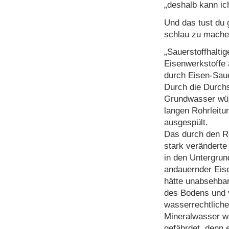
„deshalb kann ic
Und das tust du g
schlau zu machen
„Sauerstoffhalti
Eisenwerkstoffe a
durch Eisen-Saue
Durch die Durchs
Grundwasser wü
langen Rohrleitu
ausgespült.
Das durch den R
stark veränderte
in den Untergrund
andauernder Eise
hätte unabsehba
des Bodens und 
wasserrechtliche
Mineralwasser w
gefährdet, denn