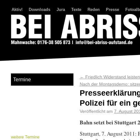
Aktiv!
Downloads
Jura
Texte
Reden
Presse
Fotoal
Bei Abriss Aufstand
←
Friedlich Widerstand leisten
Termine
Nach der Montagsdemo: sitze
Presseerklärung
Polizei für ein g
Veröffentlicht am
7. August 20
Bahn setzt bei Stuttgart 
Stuttgart, 7. August 2011:
weitere Termine