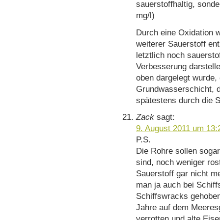
sauerstoffhaltig, sond
mg/l)
Durch eine Oxidation
weiterer Sauerstoff e
letztlich noch sauerst
Verbesserung darstelle
oben dargelegt wurde, g
Grundwasserschicht, da
spätestens durch die S
Zack
sagt:
9. August 2011 um 13:
P.S.
Die Rohre sollen sogar
sind, noch weniger ros
Sauerstoff gar nicht 
man ja auch bei Schif
Schiffswracks gehoben
Jahre auf dem Meeresg
verrotten und alte Eise