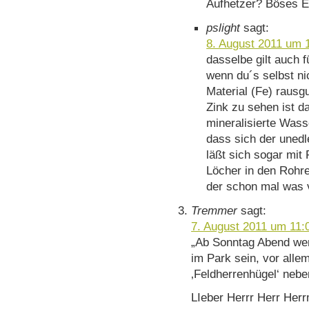
Aufhetzer? Böses E
pslight
sagt:
8. August 2011 um 
dasselbe gilt auch 
wenn du´s selbst ni
Material (Fe) rausg
Zink zu sehen ist d
mineralisierte Wasse
dass sich der unedle
läßt sich sogar mit
Löcher in den Rohr
der schon mal was v
Tremmer
sagt:
7. August 2011 um 11:
„Ab Sonntag Abend wer
im Park sein, vor all
‚Feldherrenhügel‘ nebe
LIeber Herrr Herr Her