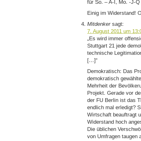
für So. – A-I, Mo. -J-
Einig im Widerstand! 
Mitdenker
sagt:
7. August 2011 um 13:
„Es wird immer offensi
Stuttgart 21 jede demo
technische Legitimatio
[…]“
Demokratisch: Das Pro
demokratisch gewählte
Mehrheit der Bevölkerun
Projekt. Gerade vor d
der FU Berlin ist das 
endlich mal erledigt? S
Wirtschaft beauftragt 
Widerstand hoch anges
Die üblichen Verschwör
von Umfragen taugen a