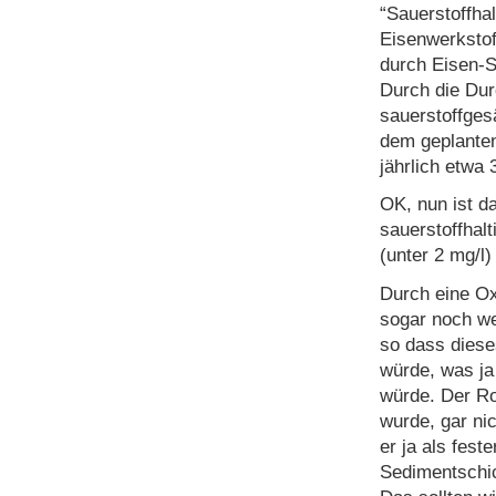
“Sauerstoffha
Eisenwerkstoff
durch Eisen-S
Durch die Du
sauerstoffge
dem geplanten
jährlich etwa 
OK, nun ist d
sauerstoffhal
(unter 2 mg/l)
Durch eine O
sogar noch we
so dass diese
würde, was ja
würde. Der Ro
wurde, gar ni
er ja als fest
Sedimentschic