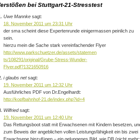
erstößen bei Stuttgart-21-Stresstest
Uwe Mannke
sagt:
18. November 2011 um 23:31 Uhr
der sma scheint diese Expertenrunde einigermassen peinlich zu
sein.
hierzu mein die Sache stark vereinfachender Flyer
http://www.parkschuetzer.de/assets/statemen
ts/108291/original/Grube-Stress-Wunder-
Flyer.pdf?1321650916
i glaubs net
sagt:
19. November 2011 um 12:32 Uhr
Ausführliches PDF von Dr.Engelhardt:
http://kopfbahnhof-21.de/index.php?id=4
Wilfried
sagt:
19. November 2011 um 12:40 Uhr
Das Rettungsboot statt mit Erwachsenen mit Kindern besetzen, un
zum Beweis der angeblichen vollen Leistungsfähigkeit ein bis zwei
Erwachsene hinzufügen – ein gelungenes Bild, wie DB (nicht mehr: