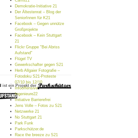
Cams21
Demokratie-Initiative 21
Der Ältestenrat – Blog der
SeniorInnen für K21
Facebook – Gegen unnütze
Großprojekte
Facebook – Kein Stuttgart
21
Flickr Gruppe "Bei Abriss
Aufstand"
Flügel TV
Gewerkschafter gegen S21
Herb Allgaier Fotografie –
Fotodoku S21-Proteste
07/10 bis 12/10
d
ist ein Projekt der
Infooffensive
Ingenieure22
Initiative Barrierefrei
Jens Volle – Fotos zu S21
Netzwerke 21
No Stuttgart 21
Park Funk
Parkschützer.de
Race the breeze zu S21