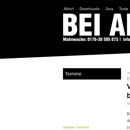
Aktiv!
Downloads
Jura
Texte
Bei Abriss Aufstand
Termine
P
Ve
B
d
e
weitere Termine