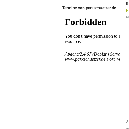
R
Termine von parkschuetzer.de
K
a
A
p