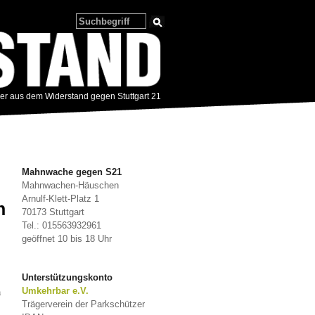
zer aus dem Widerstand gegen Stuttgart 21
Mahnwache gegen S21
Mahnwachen-Häuschen
Arnulf-Klett-Platz 1
n
70173 Stuttgart
Tel.: 015563932961
geöffnet 10 bis 18 Uhr
Unterstützungskonto
n
Umkehrbar e.V.
Trägerverein der Parkschützer