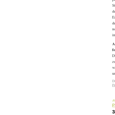
S
d
E
d
n
i
A
f
D
z
v
u
D
P
P