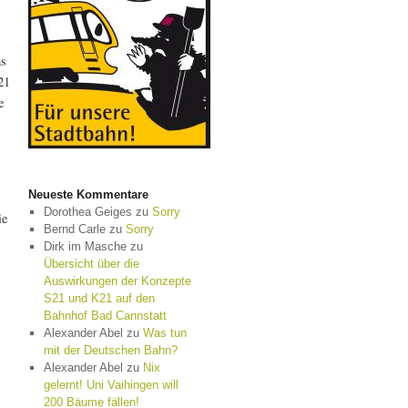
ns
21
e
Neueste Kommentare
Dorothea Geiges
zu
Sorry
ie
Bernd Carle
zu
Sorry
Dirk im Masche
zu
Übersicht über die
Auswirkungen der Konzepte
S21 und K21 auf den
Bahnhof Bad Cannstatt
Alexander Abel
zu
Was tun
mit der Deutschen Bahn?
Alexander Abel
zu
Nix
gelernt! Uni Vaihingen will
200 Bäume fällen!