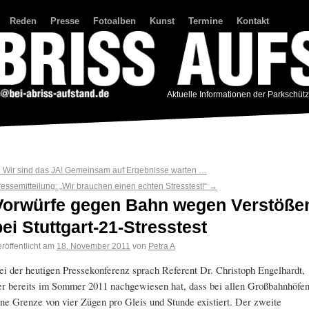
Reden
Presse
Fotoalben
Kunst
Termine
Kontakt
Aktuelle Informationen der Parkschüt
←
Wir sind das JA! Gemeinsam auf Ergebnisse warten …
ressemitteilung: „Wir brauchen einen echten Stresstest!“
→
Vorwürfe gegen Bahn wegen Verstöße
bei Stuttgart-21-Stresstest
röffentlicht am
18. November 2011
von
Petra A
ei der heutigen Pressekonferenz sprach Referent Dr. Christoph Engelhardt,
er bereits im Sommer 2011 nachgewiesen hat, dass bei allen Großbahnhöfe
ine Grenze von vier Zügen pro Gleis und Stunde existiert. Der zweite