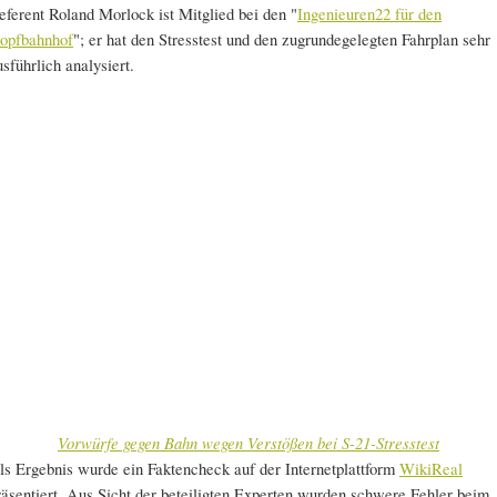
eferent Roland Morlock ist Mitglied bei den "
Ingenieuren22 für den
opfbahnhof
"; er hat den Stresstest und den zugrundegelegten Fahrplan sehr
usführlich analysiert.
Vorwürfe gegen Bahn wegen Verstößen bei S-21-Stresstest
ls Ergebnis wurde ein Faktencheck auf der Internetplattform
WikiReal
räsentiert. Aus Sicht der beteiligten Experten wurden schwere Fehler beim