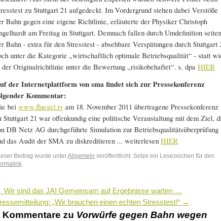
tresstest zu Stuttgart 21 aufgedeckt. Im Vordergrund stehen dabei Verstöße
er Bahn gegen eine eigene Richtlinie, erläuterte der Physiker Christoph
ngelhardt am Freitag in Stuttgart. Demnach fallen durch Umdefinition seite
er Bahn - extra für den Stresstest - absehbare Verspätungen durch Stuttgart 
och unter die Kategorie „wirtschaftlich optimale Betriebsqualität“ - statt wi
n der Originalrichtlinie unter die Bewertung „risikobehaftet“. s. dpa
HIER
uf der Internetplattform von sma findet sich zur Pressekonferenz
olgender Kommentar:
ie bei
www.fluegel.tv
am 18. November 2011 übertragene Pressekonferenz
u Stuttgart 21 war offenkundig eine politische Veranstaltung mit dem Ziel, d
on DB Netz AG durchgeführte Simulation zur Betriebsqualitätsüberprüfung
nd das Audit der SMA zu diskreditieren ... weiterlesen
HIER
ieser Beitrag wurde unter
Allgemein
veröffentlicht. Setze ein Lesezeichen für den
ermalink
.
←
Wir sind das JA! Gemeinsam auf Ergebnisse warten …
ressemitteilung: „Wir brauchen einen echten Stresstest!“
→
3 Kommentare zu
Vorwürfe gegen Bahn wegen